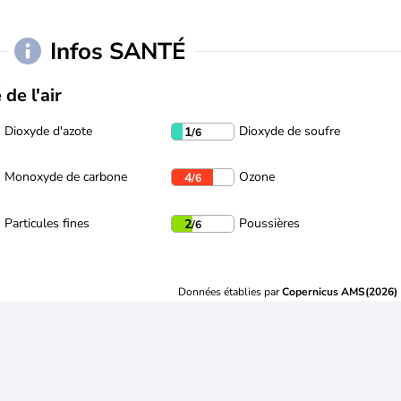
Infos SANTÉ
 de l'air
Dioxyde d'azote
Dioxyde de soufre
1
/6
Monoxyde de carbone
Ozone
4
/6
Particules fines
Poussières
2
/6
Données établies par
Copernicus AMS(2026)