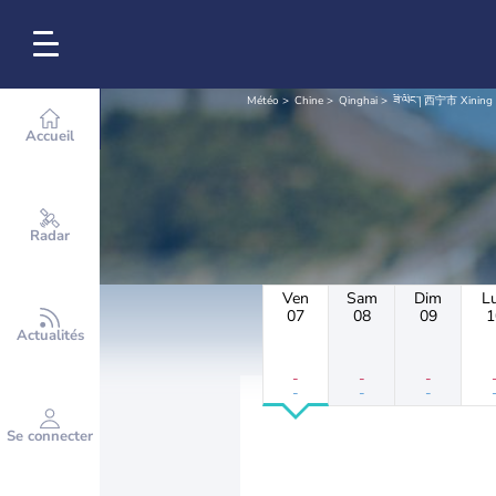
Météo
Chine
Qinghai
ཟི་ལིང་། 西宁市 Xining
Accueil
Radar
Ven
Sam
Dim
L
07
08
09
1
Actualités
-
-
-
-
-
-
Se connecter