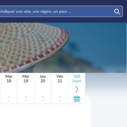
Mar
Mer
Jeu
Ven
365
18
19
20
21
Jours
-
-
-
-
-
-
-
-