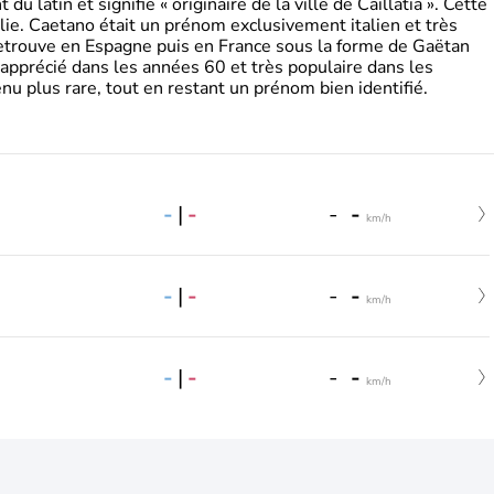
 latin et signifie « originaire de la ville de Caillatia ». Cette
lie. Caetano était un prénom exclusivement italien et très
retrouve en Espagne puis en France sous la forme de Gaëtan
 apprécié dans les années 60 et très populaire dans les
nu plus rare, tout en restant un prénom bien identifié.
-
|
-
-
-
km/h
-
|
-
-
-
km/h
-
|
-
-
-
km/h