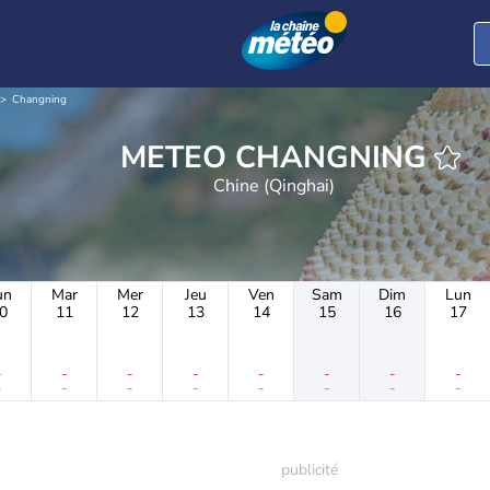
Changning
METEO CHANGNING
Chine (Qinghai)
un
Mar
Mer
Jeu
Ven
Sam
Dim
Lun
0
11
12
13
14
15
16
17
-
-
-
-
-
-
-
-
-
-
-
-
-
-
-
-