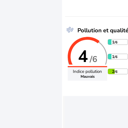
Pollution et qualité
1
/6
4
/6
1
/6
Indice pollution
2
/6
Mauvais