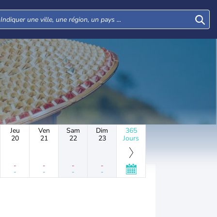
Jeu
Ven
Sam
Dim
365
20
21
22
23
Jours
-
-
-
-
-
-
-
-