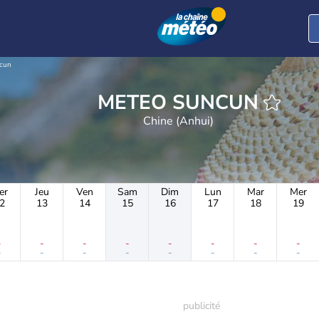
cun
METEO SUNCUN
Chine (Anhui)
er
Jeu
Ven
Sam
Dim
Lun
Mar
Mer
2
13
14
15
16
17
18
19
-
-
-
-
-
-
-
-
-
-
-
-
-
-
-
-