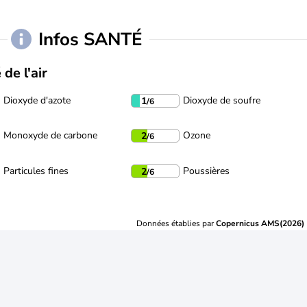
Infos SANTÉ
 de l'air
Dioxyde d'azote
Dioxyde de soufre
1
/6
Monoxyde de carbone
Ozone
2
/6
Particules fines
Poussières
2
/6
Données établies par
Copernicus AMS(2026)