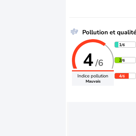
Pollution et qualité
1
/6
4
/6
2
/6
Indice pollution
4
/6
Mauvais