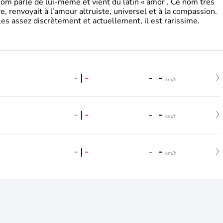
 parle de lui-même et vient du latin « amor . Ce nom très
, renvoyait à l’amour altruiste, universel et à la compassion.
es assez discrètement et actuellement, il est rarissime.
-
|
-
-
-
km/h
-
|
-
-
-
km/h
-
|
-
-
-
km/h