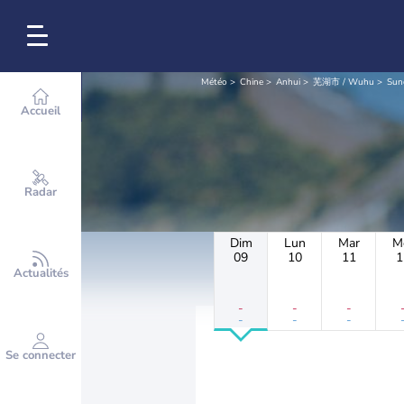
Météo
Chine
Anhui
芜湖市 / Wuhu
Sun
Accueil
Radar
Dim
Lun
Mar
M
09
10
11
1
Actualités
-
-
-
-
-
-
Se connecter