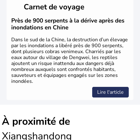
histoire a été nourrie d'une succession de nombreuses
Carnet de voyage
dynasties. La dynastie Qing a été la dernière à régner
jusqu'aux guerres de l'opium lorsque la Chine s'est
constituée comme nation et a retrouvé son indépendance
Près de 900 serpents à la dérive après des
en 1945. Illustre pays en matière d'inventions avant-
inondations en Chine
gardistes, la Chine a été la première utilisatrice du papier,
de l'imprimerie à caractères mobiles, de la boussole et de
Dans le sud de la Chine, la destruction d’un élevage
la poudre à canon.
par les inondations a libéré près de 900 serpents,
dont plusieurs cobras venimeux. Charriés par les
eaux autour du village de Dengwei, les reptiles
ajoutent un risque inattendu aux dangers déjà
nombreux auxquels sont confrontés habitants,
sauveteurs et équipages engagés sur les zones
inondées.
Lire l'article
À proximité de
Xiangshandong