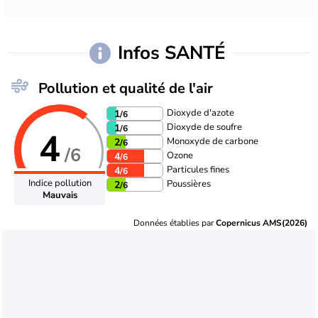
Infos SANTÉ
Pollution et qualité de l'air
Dioxyde d'azote
1
/6
Dioxyde de soufre
1
/6
4
Monoxyde de carbone
2
/6
/6
Ozone
4
/6
Particules fines
4
/6
Indice pollution
Poussières
2
/6
Mauvais
Données établies par
Copernicus AMS(2026)