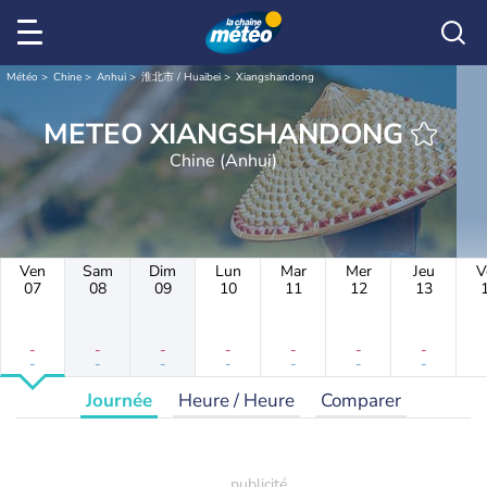
Météo
Chine
Anhui
淮北市 / Huaibei
Xiangshandong
METEO XIANGSHANDONG
Chine (Anhui)
Ven
Sam
Dim
Lun
Mar
Mer
Jeu
V
07
08
09
10
11
12
13
-
-
-
-
-
-
-
-
-
-
-
-
-
-
Journée
Heure / Heure
Comparer