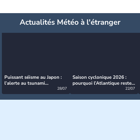
Actualités Météo à l'étranger
Puissant séisme au Japon :
Saison cyclonique 2026 :
l’alerte au tsunami
pourquoi l’Atlantique reste
désormais levée
28/07
très calme à ce stade ?
22/07