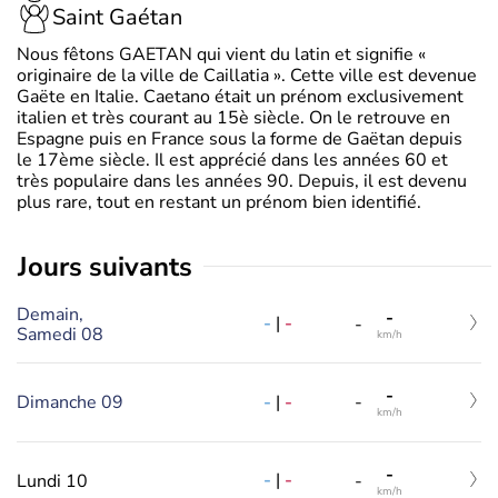
Saint Gaétan
Nous fêtons GAETAN qui vient du latin et signifie «
originaire de la ville de Caillatia ». Cette ville est devenue
Gaëte en Italie. Caetano était un prénom exclusivement
italien et très courant au 15è siècle. On le retrouve en
Espagne puis en France sous la forme de Gaëtan depuis
le 17ème siècle. Il est apprécié dans les années 60 et
très populaire dans les années 90. Depuis, il est devenu
plus rare, tout en restant un prénom bien identifié.
jours suivants
Demain,
-
-
|
-
-
Samedi 08
km/h
-
-
|
-
Dimanche 09
-
km/h
-
-
|
-
Lundi 10
-
km/h