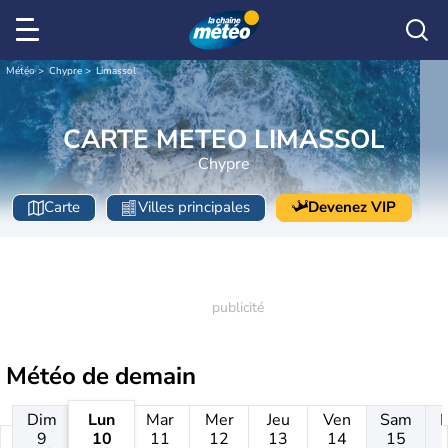
Météo
Chypre
Limassol
CARTE METEO LIMASSOL
Chypre
Carte
Villes principales
Devenez VIP
Météo de
demain
Dim
Lun
Mar
Mer
Jeu
Ven
Sam
9
10
11
12
13
14
15