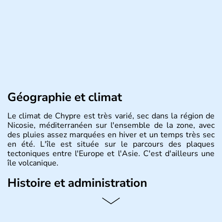
Géographie et climat
Le climat de Chypre est très varié, sec dans la région de
Nicosie, méditerranéen sur l'ensemble de la zone, avec
des pluies assez marquées en hiver et un temps très sec
en été. L'île est située sur le parcours des plaques
tectoniques entre l'Europe et l'Asie. C'est d'ailleurs une
île volcanique.
Histoire et administration
Chypre est une île située dans le bassin Levantin, à l'est
de la Méditerranée et qui se trouve en face de la Syrie.
Près d'1,3 millions d'habitants habitent sur l'île. Les