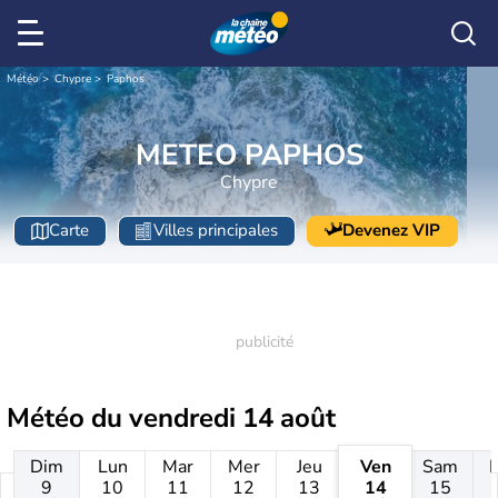
Météo
Chypre
Paphos
METEO PAPHOS
Chypre
Carte
Villes principales
Devenez VIP
Météo du
vendredi 14 août
Dim
Lun
Mar
Mer
Jeu
Ven
Sam
9
10
11
12
13
14
15