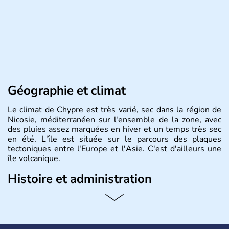
Géographie et climat
Le climat de Chypre est très varié, sec dans la région de
Nicosie, méditerranéen sur l'ensemble de la zone, avec
des pluies assez marquées en hiver et un temps très sec
en été. L'île est située sur le parcours des plaques
tectoniques entre l'Europe et l'Asie. C'est d'ailleurs une
île volcanique.
Histoire et administration
Chypre est une île située dans le bassin Levantin, à l'est
de la Méditerranée et qui se trouve en face de la Syrie.
Près d'1,3 millions d'habitants habitent sur l'île. Les
Chypriotes connaissent l'occupation de l'armée turque