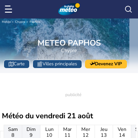
Météo
Chypre
Paphos
METEO PAPHOS
Chypre
Carte
Villes principales
Devenez VIP
Météo du
vendredi 21 août
Sam
Dim
Lun
Mar
Mer
Jeu
Ven
8
9
10
11
12
13
14