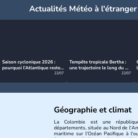
Actualités Météo à l'étranger
Saison cyclonique 2026 :
Tempête tropicale Bertha :
pourquoi l’Atlantique reste
une trajectoire le long du du
très calme à ce stade ?
22/07
littoral américain
22/07
Géographie et climat
La Colombie est une républiqu
départements, située au Nord de l'Am
maritime sur l'Océan Pacifique à l'