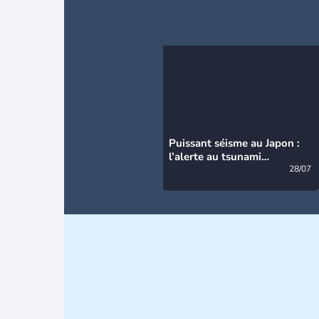
Puissant séisme au Japon :
l’alerte au tsunami
désormais levée
28/07