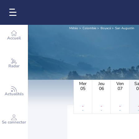
Météo
Colombie
Boyacá
San Augustin
Accueil
Radar
Mer
Jeu
Ven
S
05
06
07
0
Actualités
-
-
-
-
-
-
Se connecter