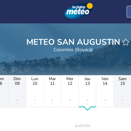
METEO SAN AUGUSTIN
Colombie (Boyacá)
am
Dim
Lun
Mar
Mer
Jeu
Ven
Sam
8
09
10
11
12
13
14
15
-
-
-
-
-
-
-
-
-
-
-
-
-
-
-
-