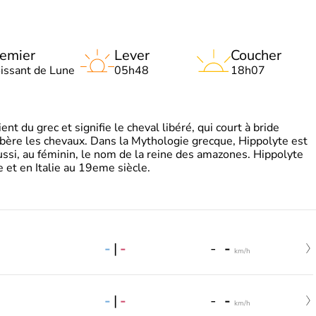
emier
Lever
Coucher
oissant de Lune
05h48
18h07
t du grec et signifie le cheval libéré, qui court à bride
libère les chevaux. Dans la Mythologie grecque, Hippolyte est
aussi, au féminin, le nom de la reine des amazones. Hippolyte
 et en Italie au 19eme siècle.
-
|
-
-
-
km/h
-
|
-
-
-
km/h