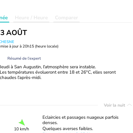
née
Heure / Heure
Comparer
13 AOÛT
UCHESNE
mise à jour à
20h15
(heure locale)
Résumé de l’expert
Jeudi à San Augustin, l'atmosphère sera instable.
Les températures évolueront entre 18 et 26°C, elles seront
chaudes l'après-midi.
Voir la nuit
Eclaircies et passages nuageux parfois
denses.
Quelques averses faibles.
10 km/h