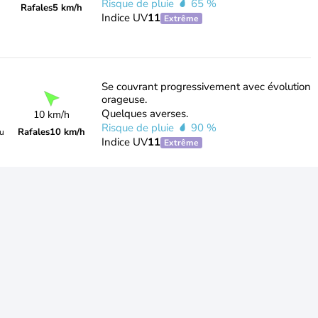
Risque de pluie
65 %
Rafales
5 km/h
Indice UV
11
Extrême
Se couvrant progressivement avec évolution
orageuse.
Quelques averses.
10 km/h
Risque de pluie
90 %
Rafales
10 km/h
du
Indice UV
11
Extrême