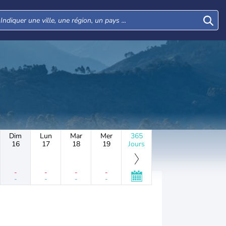
Dim
Lun
Mar
Mer
365
16
17
18
19
Jours
-
-
-
-
-
-
-
-