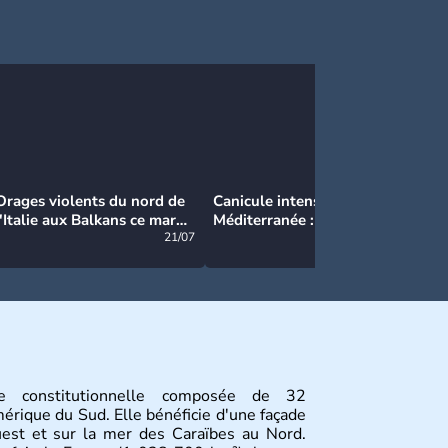
Orages violents du nord de
Canicule intense en
Ca
l'Italie aux Balkans ce mardi
Méditerranée : près de 50°C
Ma
: grosse grêle, violentes
21/07
et des incendies hors de
21/07
rafales et pluies intenses
contrôle en Espagne
e constitutionnelle composée de 32
érique du Sud. Elle bénéficie d'une façade
ouest et sur la mer des Caraïbes au Nord.