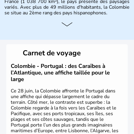
France (1 038 700 km²), le pays présente des paysages
variés. Avec plus de 49 millions d'habitants, la Colombie
se situe au 2ème rang des pays hispanophones.
Histoire et administration
Son nom lui fut attribué par le vénézuélien Francisco de
Miranda, en hommage à Christophe Colomb. L'Espagne y
fonda de nombreuses villes, comme Santafe de Bogotà,
Carnet de voyage
en 1538, qui est toujours la capitale. C'est en 1810, que
le premier parlement s'établit à Bogotà, suivi en 1813
par la proclamation de l'indépendance. la Colombie est
Colombie - Portugal : des Caraïbes à
une République depuis 1830.
l’Atlantique, une affiche taillée pour le
large
Ce 28 juin, la Colombie affronte le Portugal dans
une affiche qui dépasse largement le cadre du
terrain. Côté mer, le contraste est superbe : la
Colombie regarde à la fois vers les Caraïbes et le
Pacifique, avec ses ports tropicaux, ses îles, ses
plages et ses côtes sauvages, tandis que le
Portugal porte l’un des plus grands imaginaires
maritimes d’Europe, entre Lisbonne, l’Algarve, les