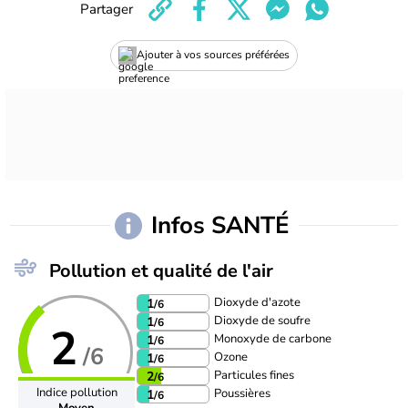
Partager
Ajouter à vos sources préférées
Infos SANTÉ
Pollution et qualité de l'air
Dioxyde d'azote
1
/6
Dioxyde de soufre
1
/6
2
Monoxyde de carbone
1
/6
/6
Ozone
1
/6
Particules fines
2
/6
Indice pollution
Poussières
1
/6
Moyen