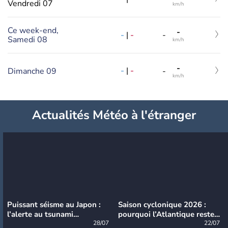
Vendredi 07
km/h
Ce week-end,
-
-
|
-
-
Samedi 08
km/h
-
-
|
-
Dimanche 09
-
km/h
Actualités Météo à l'étranger
Puissant séisme au Japon :
Saison cyclonique 2026 :
l’alerte au tsunami
pourquoi l’Atlantique reste
désormais levée
28/07
très calme à ce stade ?
22/07