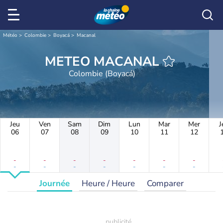
Météo
Colombie
Boyacá
Macanal
METEO MACANAL
Colombie (Boyacá)
Jeu
Ven
Sam
Dim
Lun
Mar
Mer
J
06
07
08
09
10
11
12
-
-
-
-
-
-
-
-
-
-
-
-
-
-
Journée
Heure / Heure
Comparer