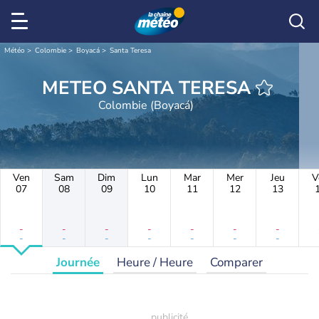
Météo
Colombie
Boyacá
Santa Teresa
METEO SANTA TERESA
Colombie (Boyacá)
Ven
Sam
Dim
Lun
Mar
Mer
Jeu
V
07
08
09
10
11
12
13
-
-
-
-
-
-
-
-
-
-
-
-
-
-
Journée
Heure / Heure
Comparer