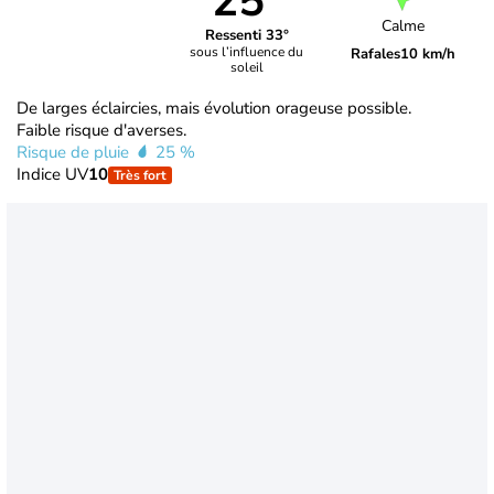
25°
Calme
Ressenti 33°
sous l’influence du
Rafales
10 km/h
soleil
De larges éclaircies, mais évolution orageuse possible.
Faible risque d'averses.
Risque de pluie
25 %
Indice UV
10
Très fort