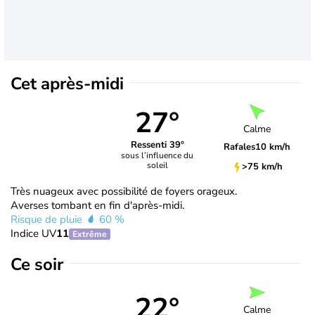
Cet après-midi
27°
Calme
Ressenti 39°
Rafales
10 km/h
sous l’influence du
soleil
>75 km/h
Très nuageux avec possibilité de foyers orageux.
Averses tombant en fin d'après-midi.
Risque de pluie
60 %
Indice UV
11
Extrême
Ce soir
22°
Calme