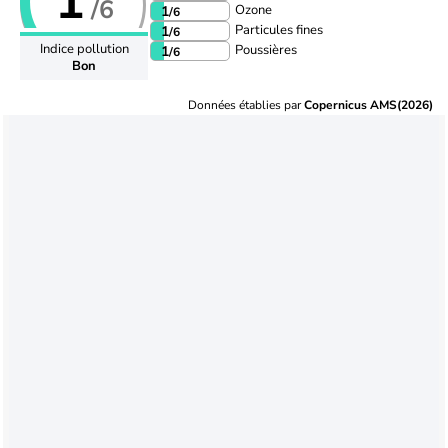
1
/6
Ozone
1
/6
Particules fines
1
/6
Indice pollution
Poussières
1
/6
Bon
Données établies par
Copernicus AMS(2026)