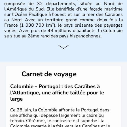
composée de 32 départements, située au Nord de
l'Amérique du Sud. Elle bénéficie d'une façade maritime
sur l'Océan Pacifique à l'ouest et sur la mer des Caraïbes
au Nord. Avec un territoire grand comme deux fois la
France (1 038 700 km²), le pays présente des paysages
variés. Avec plus de 49 millions d'habitants, la Colombie
se situe au 2ème rang des pays hispanophones.
Histoire et administration
Son nom lui fut attribué par le vénézuélien Francisco de
Miranda, en hommage à Christophe Colomb. L'Espagne y
fonda de nombreuses villes, comme Santafe de Bogotà,
Carnet de voyage
en 1538, qui est toujours la capitale. C'est en 1810, que
le premier parlement s'établit à Bogotà, suivi en 1813
par la proclamation de l'indépendance. la Colombie est
Colombie - Portugal : des Caraïbes à
une République depuis 1830.
l’Atlantique, une affiche taillée pour le
large
Ce 28 juin, la Colombie affronte le Portugal dans
une affiche qui dépasse largement le cadre du
terrain. Côté mer, le contraste est superbe : la
Colombie regarde à la fois vers les Caraïbes et le