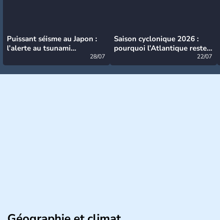
Puissant séisme au Japon :
Saison cyclonique 2026 :
l’alerte au tsunami
pourquoi l’Atlantique reste
désormais levée
28/07
très calme à ce stade ?
22/07
Géographie et climat