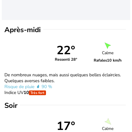
Après-midi
22°
Calme
Ressenti 28°
Rafales
10 km/h
De nombreux nuages, mais aussi quelques belles éclaircies.
Quelques averses faibles.
Risque de pluie
90 %
Indice UV
10
Très fort
Soir
17°
Calme