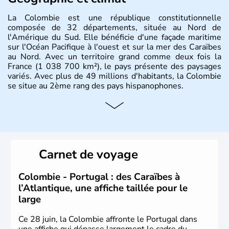
La Colombie est une république constitutionnelle
composée de 32 départements, située au Nord de
l'Amérique du Sud. Elle bénéficie d'une façade maritime
sur l'Océan Pacifique à l'ouest et sur la mer des Caraïbes
au Nord. Avec un territoire grand comme deux fois la
France (1 038 700 km²), le pays présente des paysages
variés. Avec plus de 49 millions d'habitants, la Colombie
se situe au 2ème rang des pays hispanophones.
Histoire et administration
Son nom lui fut attribué par le vénézuélien Francisco de
Miranda, en hommage à Christophe Colomb. L'Espagne y
fonda de nombreuses villes, comme Santafe de Bogotà,
Carnet de voyage
en 1538, qui est toujours la capitale. C'est en 1810, que
le premier parlement s'établit à Bogotà, suivi en 1813
par la proclamation de l'indépendance. la Colombie est
Colombie - Portugal : des Caraïbes à
une République depuis 1830.
l’Atlantique, une affiche taillée pour le
large
Ce 28 juin, la Colombie affronte le Portugal dans