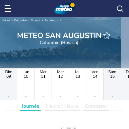
Météo
Colombie
Boyacá
San Augustin
METEO SAN AUGUSTIN
Colombie (Boyacá)
Dim
Lun
Mar
Mer
Jeu
Ven
Sam
D
09
10
11
12
13
14
15
-
-
-
-
-
-
-
-
-
-
-
-
-
-
Journée
Heure / Heure
Comparer