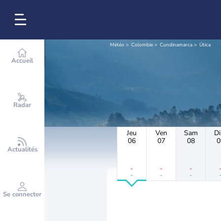
Météo
Colombie
Cundinamarca
Útica
Accueil
Radar
Jeu
Ven
Sam
D
06
07
08
0
Actualités
-
-
-
-
-
-
Se connecter