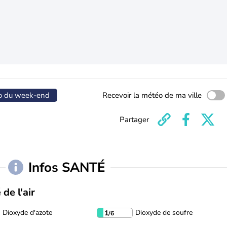
o du week-end
Recevoir la météo de ma ville
Partager
Infos SANTÉ
 de l'air
Dioxyde d'azote
Dioxyde de soufre
1
/6