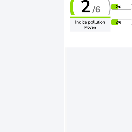
2
/6
2
/6
Indice pollution
2
/6
Moyen