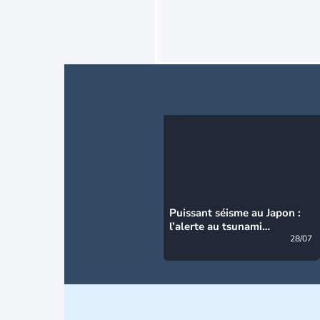
Puissant séisme au Japon :
l’alerte au tsunami
désormais levée
28/07