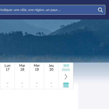
Lun
Mar
Mer
Jeu
365
17
18
19
20
Jours
-
-
-
-
-
-
-
-