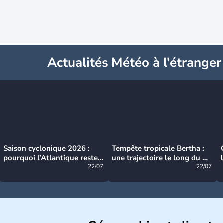
Actualités Météo à l'étranger
Saison cyclonique 2026 :
Tempête tropicale Bertha :
pourquoi l’Atlantique reste
une trajectoire le long du du
très calme à ce stade ?
22/07
littoral américain
22/07