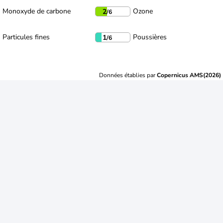
Monoxyde de carbone
Ozone
2
/6
Particules fines
Poussières
1
/6
Données établies par
Copernicus AMS(2026)