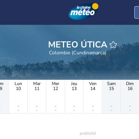
METEO ÚTICA
Colombie (Cundinamarca)
im
Lun
Mar
Mer
Jeu
Ven
Sam
Dim
9
10
11
12
13
14
15
16
-
-
-
-
-
-
-
-
-
-
-
-
-
-
-
-