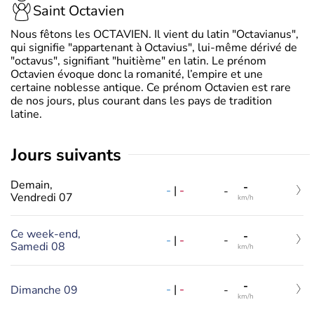
Saint Octavien
Nous fêtons les OCTAVIEN. Il vient du latin "Octavianus",
qui signifie "appartenant à Octavius", lui-même dérivé de
"octavus", signifiant "huitième" en latin. Le prénom
Octavien évoque donc la romanité, l’empire et une
certaine noblesse antique. Ce prénom Octavien est rare
de nos jours, plus courant dans les pays de tradition
latine.
jours suivants
Demain,
-
-
|
-
-
Vendredi 07
km/h
Ce week-end,
-
-
|
-
-
Samedi 08
km/h
-
-
|
-
Dimanche 09
-
km/h