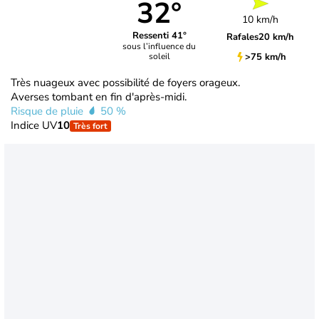
32°
10 km/h
Ressenti 41°
Rafales
20 km/h
sous l’influence du
>75 km/h
soleil
Très nuageux avec possibilité de foyers orageux.
Averses tombant en fin d'après-midi.
Risque de pluie
50 %
Indice UV
10
Très fort