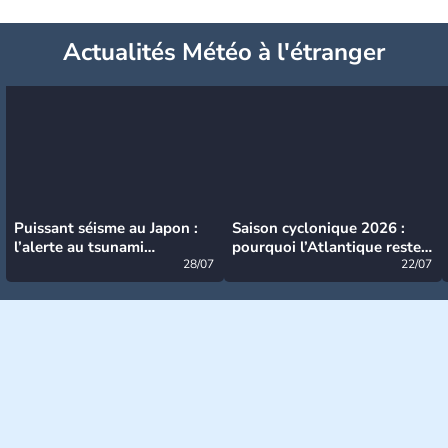
Actualités Météo à l'étranger
Puissant séisme au Japon :
Saison cyclonique 2026 :
l’alerte au tsunami
pourquoi l’Atlantique reste
désormais levée
28/07
très calme à ce stade ?
22/07