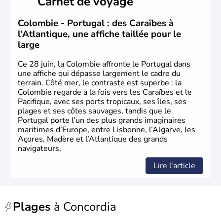
Carnet de voyage
en 1538, qui est toujours la capitale. C'est en 1810, que
le premier parlement s'établit à Bogotà, suivi en 1813
par la proclamation de l'indépendance. la Colombie est
Colombie - Portugal : des Caraïbes à
une République depuis 1830.
l’Atlantique, une affiche taillée pour le
large
Ce 28 juin, la Colombie affronte le Portugal dans
une affiche qui dépasse largement le cadre du
terrain. Côté mer, le contraste est superbe : la
Colombie regarde à la fois vers les Caraïbes et le
Pacifique, avec ses ports tropicaux, ses îles, ses
plages et ses côtes sauvages, tandis que le
Portugal porte l’un des plus grands imaginaires
maritimes d’Europe, entre Lisbonne, l’Algarve, les
Açores, Madère et l’Atlantique des grands
navigateurs.
Lire l'article
Plages
à Concordia