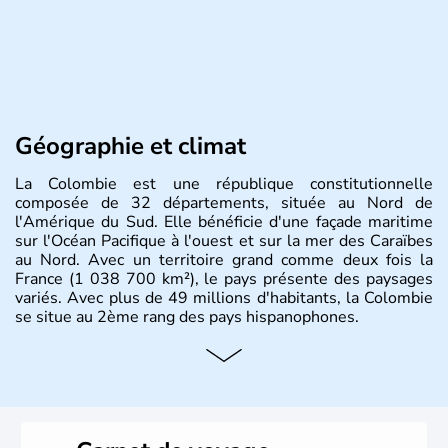
Géographie et climat
La Colombie est une république constitutionnelle
composée de 32 départements, située au Nord de
l'Amérique du Sud. Elle bénéficie d'une façade maritime
sur l'Océan Pacifique à l'ouest et sur la mer des Caraïbes
au Nord. Avec un territoire grand comme deux fois la
France (1 038 700 km²), le pays présente des paysages
variés. Avec plus de 49 millions d'habitants, la Colombie
se situe au 2ème rang des pays hispanophones.
Histoire et administration
Son nom lui fut attribué par le vénézuélien Francisco de
Miranda, en hommage à Christophe Colomb. L'Espagne y
fonda de nombreuses villes, comme Santafe de Bogotà,