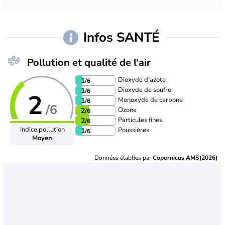
Infos SANTÉ
Pollution et qualité de l'air
Dioxyde d'azote
1
/6
Dioxyde de soufre
1
/6
2
Monoxyde de carbone
1
/6
/6
Ozone
2
/6
Particules fines
2
/6
Indice pollution
Poussières
1
/6
Moyen
Données établies par
Copernicus AMS(2026)