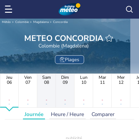
Météo
Colombie
Magdalena
Concordia
METEO CONCORDIA
Colombie (Magdalena)
Plages
Jeu
Ven
Sam
Dim
Lun
Mar
Mer
J
06
07
08
09
10
11
12
-
-
-
-
-
-
-
-
-
-
-
-
-
-
Journée
Heure / Heure
Comparer