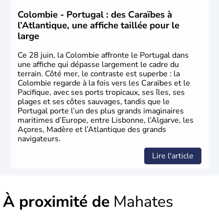
le premier parlement s'établit à Bogotà, suivi en 1813
par la proclamation de l'indépendance. la Colombie est
Colombie - Portugal : des Caraïbes à
une République depuis 1830.
l’Atlantique, une affiche taillée pour le
large
Ce 28 juin, la Colombie affronte le Portugal dans
une affiche qui dépasse largement le cadre du
terrain. Côté mer, le contraste est superbe : la
Colombie regarde à la fois vers les Caraïbes et le
Pacifique, avec ses ports tropicaux, ses îles, ses
plages et ses côtes sauvages, tandis que le
Portugal porte l’un des plus grands imaginaires
maritimes d’Europe, entre Lisbonne, l’Algarve, les
Açores, Madère et l’Atlantique des grands
navigateurs.
Lire l'article
À proximité de
Mahates