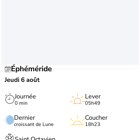
Éphéméride
Jeudi 6 août
Journée
Lever
0 min
05h49
Dernier
Coucher
croissant de Lune
18h23
Saint Octavien