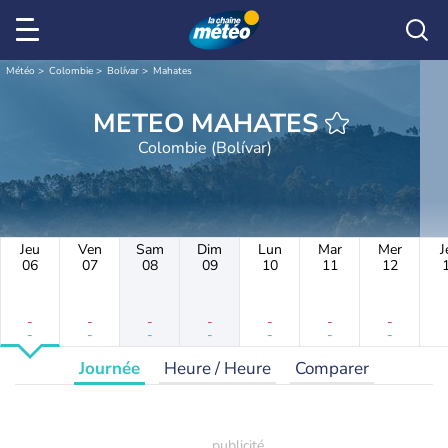
Météo
Colombie
Bolívar
Mahates
METEO MAHATES
Colombie (Bolívar)
Jeu
Ven
Sam
Dim
Lun
Mar
Mer
J
06
07
08
09
10
11
12
-
-
-
-
-
-
-
-
-
-
-
-
-
-
Journée
Heure / Heure
Comparer