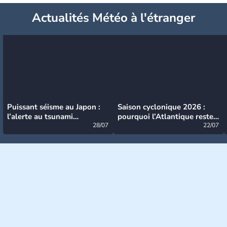
Actualités Météo à l'étranger
Puissant séisme au Japon :
Saison cyclonique 2026 :
l’alerte au tsunami
pourquoi l’Atlantique reste
désormais levée
28/07
très calme à ce stade ?
22/07