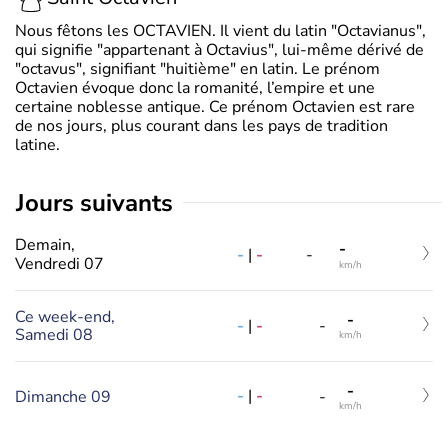
Nous fêtons les OCTAVIEN. Il vient du latin "Octavianus",
qui signifie "appartenant à Octavius", lui-même dérivé de
"octavus", signifiant "huitième" en latin. Le prénom
Octavien évoque donc la romanité, l’empire et une
certaine noblesse antique. Ce prénom Octavien est rare
de nos jours, plus courant dans les pays de tradition
latine.
jours suivants
Demain,
-
-
|
-
-
Vendredi 07
km/h
Ce week-end,
-
-
|
-
-
Samedi 08
km/h
-
-
|
-
Dimanche 09
-
km/h