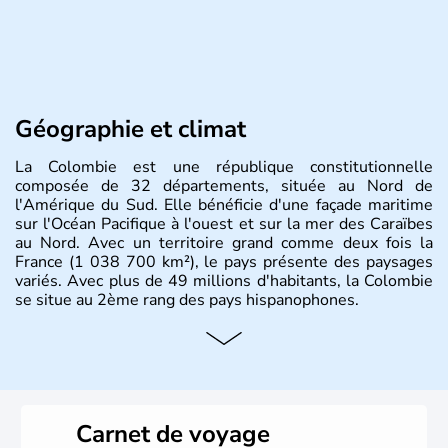
Géographie et climat
La Colombie est une république constitutionnelle
composée de 32 départements, située au Nord de
l'Amérique du Sud. Elle bénéficie d'une façade maritime
sur l'Océan Pacifique à l'ouest et sur la mer des Caraïbes
au Nord. Avec un territoire grand comme deux fois la
France (1 038 700 km²), le pays présente des paysages
variés. Avec plus de 49 millions d'habitants, la Colombie
se situe au 2ème rang des pays hispanophones.
Histoire et administration
Son nom lui fut attribué par le vénézuélien Francisco de
Miranda, en hommage à Christophe Colomb. L'Espagne y
fonda de nombreuses villes, comme Santafe de Bogotà,
Carnet de voyage
en 1538, qui est toujours la capitale. C'est en 1810, que