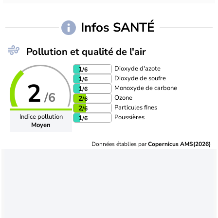
Infos SANTÉ
Pollution et qualité de l'air
Dioxyde d'azote
1
/6
Dioxyde de soufre
1
/6
2
Monoxyde de carbone
1
/6
/6
Ozone
2
/6
Particules fines
2
/6
Indice pollution
Poussières
1
/6
Moyen
Données établies par
Copernicus AMS(2026)