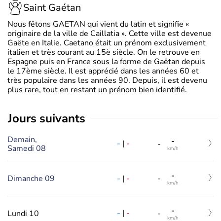
Saint Gaétan
Nous fêtons GAETAN qui vient du latin et signifie «
originaire de la ville de Caillatia ». Cette ville est devenue
Gaëte en Italie. Caetano était un prénom exclusivement
italien et très courant au 15è siècle. On le retrouve en
Espagne puis en France sous la forme de Gaëtan depuis
le 17ème siècle. Il est apprécié dans les années 60 et
très populaire dans les années 90. Depuis, il est devenu
plus rare, tout en restant un prénom bien identifié.
jours suivants
Demain,
-
-
|
-
-
Samedi 08
km/h
-
-
|
-
Dimanche 09
-
km/h
-
-
|
-
Lundi 10
-
km/h