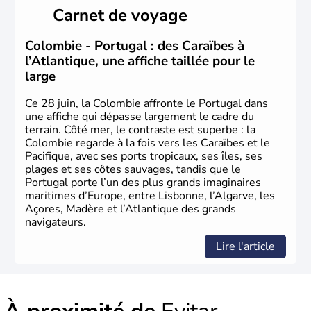
fonda de nombreuses villes, comme Santafe de Bogotà,
Carnet de voyage
en 1538, qui est toujours la capitale. C'est en 1810, que
le premier parlement s'établit à Bogotà, suivi en 1813
par la proclamation de l'indépendance. la Colombie est
Colombie - Portugal : des Caraïbes à
une République depuis 1830.
l’Atlantique, une affiche taillée pour le
large
Ce 28 juin, la Colombie affronte le Portugal dans
une affiche qui dépasse largement le cadre du
terrain. Côté mer, le contraste est superbe : la
Colombie regarde à la fois vers les Caraïbes et le
Pacifique, avec ses ports tropicaux, ses îles, ses
plages et ses côtes sauvages, tandis que le
Portugal porte l’un des plus grands imaginaires
maritimes d’Europe, entre Lisbonne, l’Algarve, les
Açores, Madère et l’Atlantique des grands
navigateurs.
Lire l'article