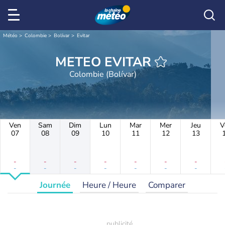
Météo
Colombie
Bolívar
Evitar
METEO EVITAR
Colombie (Bolívar)
Ven
Sam
Dim
Lun
Mar
Mer
Jeu
V
07
08
09
10
11
12
13
-
-
-
-
-
-
-
-
-
-
-
-
-
-
Journée
Heure / Heure
Comparer