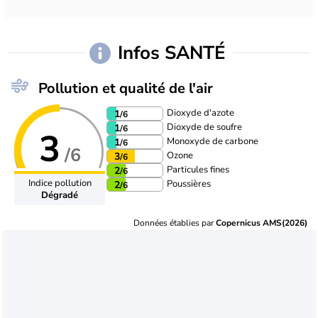
Infos SANTÉ
Pollution et qualité de l'air
Dioxyde d'azote
1
/6
Dioxyde de soufre
1
/6
3
Monoxyde de carbone
1
/6
/6
Ozone
3
/6
Particules fines
2
/6
Indice pollution
Poussières
2
/6
Dégradé
Données établies par
Copernicus AMS(2026)