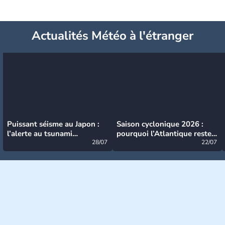
Actualités Météo à l'étranger
Puissant séisme au Japon :
Saison cyclonique 2026 :
l’alerte au tsunami
pourquoi l’Atlantique reste
désormais levée
28/07
très calme à ce stade ?
22/07