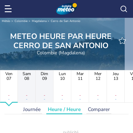
Météo
Colombie
Magdalena
Cerro de San Antonio
METEO HEURE PAR HEURE
CERRO DE SAN ANTONIO
Colombie (Magdalena)
Ven
Sam
Dim
Lun
Mar
Mer
Jeu
V
07
08
09
10
11
12
13
-
-
-
-
-
-
-
-
-
-
-
-
-
-
Journée
Heure / Heure
Comparer