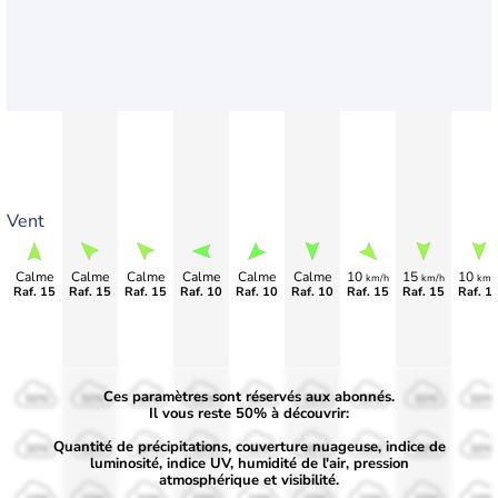
Vent
Calme
Calme
Calme
Calme
Calme
Calme
10
15
10
km/h
km/h
km/
Raf. 15
Raf. 15
Raf. 15
Raf. 10
Raf. 10
Raf. 10
Raf. 15
Raf. 15
Raf. 1
Ces paramètres sont réservés aux abonnés.
50%
50%
50%
50%
50%
50%
50%
50%
50%
Il vous reste 50% à découvrir:
Quantité de précipitations, couverture nuageuse, indice de
30%
30%
30%
30%
30%
30%
30%
30%
30%
luminosité, indice UV, humidité de l'air, pression
atmosphérique et visibilité.