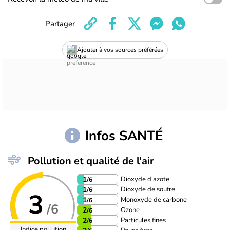
Partager
Ajouter à vos sources préférées
Infos SANTÉ
Pollution et qualité de l'air
Dioxyde d'azote
1
/6
Dioxyde de soufre
1
/6
3
Monoxyde de carbone
1
/6
/6
Ozone
2
/6
Particules fines
2
/6
Indice pollution