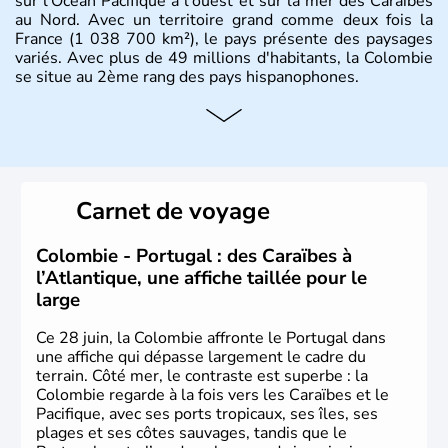
sur l'Océan Pacifique à l'ouest et sur la mer des Caraïbes
au Nord. Avec un territoire grand comme deux fois la
France (1 038 700 km²), le pays présente des paysages
variés. Avec plus de 49 millions d'habitants, la Colombie
se situe au 2ème rang des pays hispanophones.
Histoire et administration
Son nom lui fut attribué par le vénézuélien Francisco de
Miranda, en hommage à Christophe Colomb. L'Espagne y
fonda de nombreuses villes, comme Santafe de Bogotà,
Carnet de voyage
en 1538, qui est toujours la capitale. C'est en 1810, que
le premier parlement s'établit à Bogotà, suivi en 1813
par la proclamation de l'indépendance. la Colombie est
Colombie - Portugal : des Caraïbes à
une République depuis 1830.
l’Atlantique, une affiche taillée pour le
large
Ce 28 juin, la Colombie affronte le Portugal dans
une affiche qui dépasse largement le cadre du
terrain. Côté mer, le contraste est superbe : la
Colombie regarde à la fois vers les Caraïbes et le
Pacifique, avec ses ports tropicaux, ses îles, ses
plages et ses côtes sauvages, tandis que le