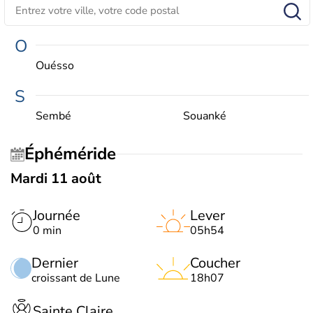
O
Ouésso
S
Sembé
Souanké
Éphéméride
Mardi 11 août
Journée
Lever
0 min
05h54
Dernier
Coucher
croissant de Lune
18h07
Sainte Claire