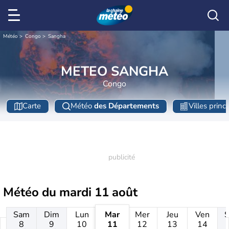
Météo
Congo
Sangha
METEO SANGHA
Congo
Carte
Météo
des Départements
Villes princ
Météo du
mardi 11 août
Sam
Dim
Lun
Mar
Mer
Jeu
Ven
8
9
10
11
12
13
14