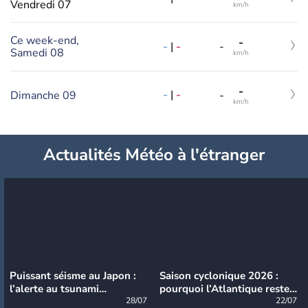
Vendredi 07
km/h
Ce week-end,
-
-
|
-
-
Samedi 08
km/h
-
-
|
-
Dimanche 09
-
km/h
Actualités Météo à l'étranger
Puissant séisme au Japon :
Saison cyclonique 2026 :
l’alerte au tsunami
pourquoi l’Atlantique reste
désormais levée
28/07
très calme à ce stade ?
22/07