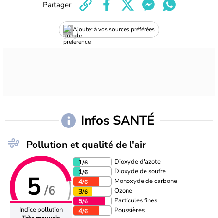
Partager
Ajouter à vos sources préférées
Infos SANTÉ
Pollution et qualité de l'air
Dioxyde d'azote
1
/6
Dioxyde de soufre
1
/6
5
Monoxyde de carbone
4
/6
/6
Ozone
3
/6
Particules fines
5
/6
Indice pollution
Poussières
4
/6
Très mauvais