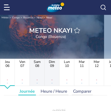
Météo
Congo
Bouenza
Nkayi
Nkayi
METEO NKAYI
Congo (Bouenza)
Jeu
Ven
Sam
Dim
Lun
Mar
Mer
J
06
07
08
09
10
11
12
-
-
-
-
-
-
-
-
-
-
-
-
-
-
Journée
Heure / Heure
Comparer