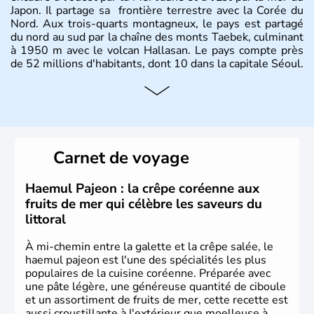
Japon. Il partage sa frontière terrestre avec la Corée du
Nord. Aux trois-quarts montagneux, le pays est partagé
du nord au sud par la chaîne des monts Taebek, culminant
à 1950 m avec le volcan Hallasan. Le pays compte près
de 52 millions d'habitants, dont 10 dans la capitale Séoul.
Histoire et administration
La
Corée du Sud
est un pays de l’
Asie de l’Es
t composé
de vingt provinces. Outre sa capitale
Séoul
, Ulsan et
Pusan sont deux autres villes majeures du pays. Le
Carnet de voyage
christianisme et le bouddhisme en sont les deux
principales religions. Ce pays partage sa culture avec la
Corée du Nord
. Les Jeux Olympiques s’y sont déroulés en
Haemul Pajeon : la crêpe coréenne aux
1988, de même que la Coupe du Monde de football en
fruits de mer qui célèbre les saveurs du
2002, en collaboration avec le Japon.
littoral
À mi-chemin entre la galette et la crêpe salée, le
haemul pajeon est l'une des spécialités les plus
populaires de la cuisine coréenne. Préparée avec
une pâte légère, une généreuse quantité de ciboule
et un assortiment de fruits de mer, cette recette est
aussi croustillante à l'extérieur que moelleuse à