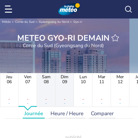
Météo
Corée du Sud
Gyeongsang du Nord
Gyo-ri
METEO GYO-RI DEMAIN
Corée du Sud (Gyeongsang du Nord)
Jeu
Ven
Sam
Dim
Lun
Mar
Mer
J
06
07
08
09
10
11
12
-
-
-
-
-
-
-
-
-
-
-
-
-
-
Journée
Heure / Heure
Comparer