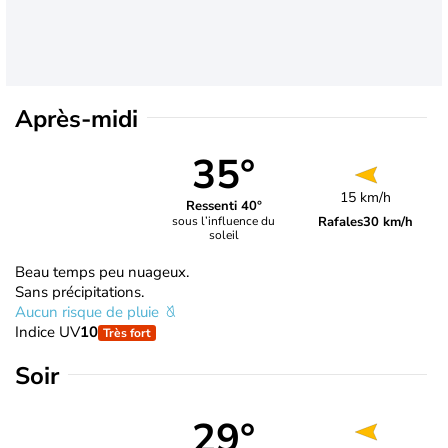
Après-midi
35°
15 km/h
Ressenti 40°
Rafales
30 km/h
sous l’influence du
soleil
Beau temps peu nuageux.
Sans précipitations.
Aucun risque de pluie
Indice UV
10
Très fort
Soir
29°