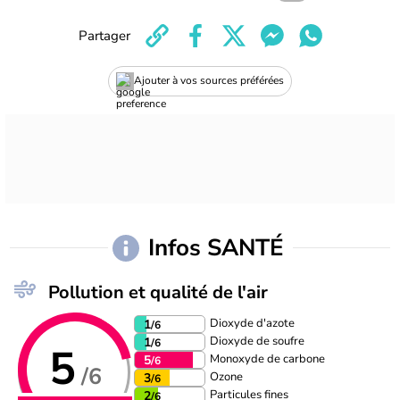
Partager
Ajouter à vos sources préférées
Infos SANTÉ
Pollution et qualité de l'air
Dioxyde d'azote
1
/6
Dioxyde de soufre
1
/6
5
Monoxyde de carbone
5
/6
/6
Ozone
3
/6
Particules fines
2
/6