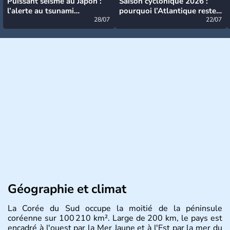
Puissant séisme au Japon :
Saison cyclonique 2026 :
l’alerte au tsunami
pourquoi l’Atlantique reste
désormais levée
28/07
très calme à ce stade ?
22/07
Géographie et climat
La Corée du Sud occupe la moitié de la péninsule
coréenne sur 100 210 km². Large de 200 km, le pays est
encadré à l'ouest par la Mer Jaune et à l'Est par la mer du