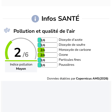
Infos SANTÉ
Pollution et qualité de l'air
Dioxyde d'azote
1
/6
Dioxyde de soufre
1
/6
2
Monoxyde de carbone
2
/6
/6
Ozone
2
/6
Particules fines
1
/6
Indice pollution
Poussières
1
/6
Moyen
Données établies par
Copernicus AMS(2026)