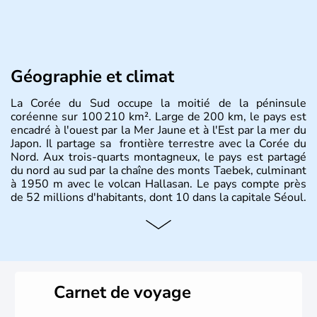
Géographie et climat
La Corée du Sud occupe la moitié de la péninsule
coréenne sur 100 210 km². Large de 200 km, le pays est
encadré à l'ouest par la Mer Jaune et à l'Est par la mer du
Japon. Il partage sa frontière terrestre avec la Corée du
Nord. Aux trois-quarts montagneux, le pays est partagé
du nord au sud par la chaîne des monts Taebek, culminant
à 1950 m avec le volcan Hallasan. Le pays compte près
de 52 millions d'habitants, dont 10 dans la capitale Séoul.
Histoire et administration
La
Corée du Sud
est un pays de l’
Asie de l’Es
t composé
de vingt provinces. Outre sa capitale
Séoul
, Ulsan et
Pusan sont deux autres villes majeures du pays. Le
Carnet de voyage
christianisme et le bouddhisme en sont les deux
principales religions. Ce pays partage sa culture avec la