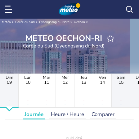
Météo
Corée du Sud
Gyeongsang du Nord
Oechon-ri
METEO OECHON-RI
Corée du Sud (Gyeongsang du Nord)
Dim
Lun
Mar
Mer
Jeu
Ven
Sam
D
09
10
11
12
13
14
15
-
-
-
-
-
-
-
-
-
-
-
-
-
-
Journée
Heure / Heure
Comparer