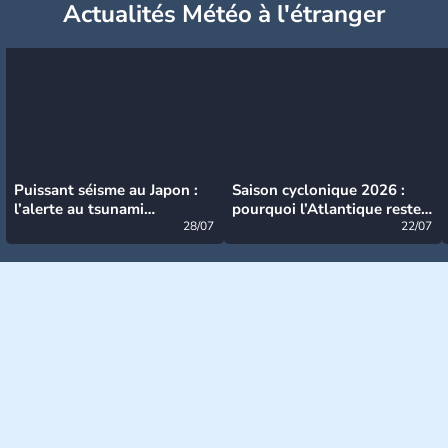
Actualités Météo à l'étranger
Puissant séisme au Japon :
Saison cyclonique 2026 :
l’alerte au tsunami
pourquoi l’Atlantique reste
désormais levée
28/07
très calme à ce stade ?
22/07