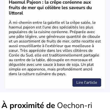
Corée du Nord
. Les Jeux Olympiques s’y sont déroulés en
Haemul Pajeon : la crêpe coréenne aux
1988, de même que la Coupe du Monde de football en
fruits de mer qui célèbre les saveurs du
2002, en collaboration avec le Japon.
littoral
À mi-chemin entre la galette et la crêpe salée, le
haemul pajeon est l'une des spécialités les plus
populaires de la cuisine coréenne. Préparée avec
une pâte légère, une généreuse quantité de ciboule
et un assortiment de fruits de mer, cette recette est
aussi croustillante à l'extérieur que moelleuse à
cœur. Très appréciée dans les villes côtières de
Corée du Sud, elle est traditionnellement partagée
au centre de la table, découpée en morceaux et
dégustée avec une sauce à base de soja. Un plat
simple en apparence, mais profondément ancré
dans la culture culinaire du pays.
Lire l'article
À proximité de
Oechon-ri