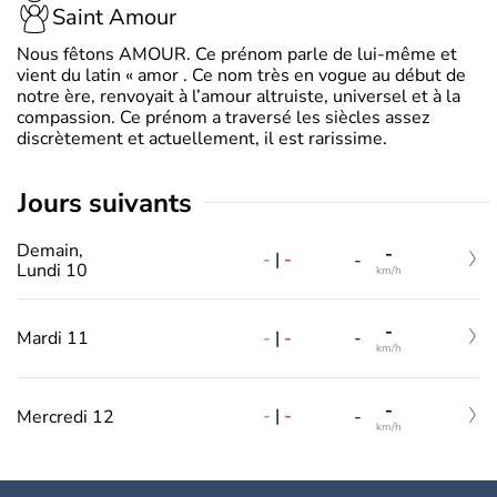
Saint Amour
Nous fêtons AMOUR. Ce prénom parle de lui-même et
vient du latin « amor . Ce nom très en vogue au début de
notre ère, renvoyait à l’amour altruiste, universel et à la
compassion. Ce prénom a traversé les siècles assez
discrètement et actuellement, il est rarissime.
jours suivants
Demain,
-
-
|
-
-
Lundi 10
km/h
-
-
|
-
Mardi 11
-
km/h
-
-
|
-
Mercredi 12
-
km/h