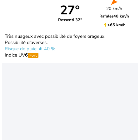
27°
20 km/h
Rafales
40 km/h
Ressenti 32°
>65 km/h
Très nuageux avec possibilité de foyers orageux.
Possibilité d'averses.
Risque de pluie
40 %
Indice UV
6
Fort