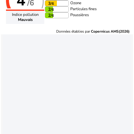
4
/6
Ozone
3
/6
Particules fines
2
/6
Indice pollution
Poussières
2
/6
Mauvais
Données établies par
Copernicus AMS(2026)