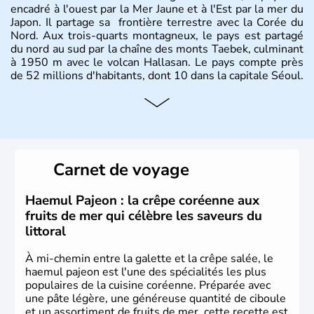
encadré à l'ouest par la Mer Jaune et à l'Est par la mer du
Japon. Il partage sa frontière terrestre avec la Corée du
Nord. Aux trois-quarts montagneux, le pays est partagé
du nord au sud par la chaîne des monts Taebek, culminant
à 1950 m avec le volcan Hallasan. Le pays compte près
de 52 millions d'habitants, dont 10 dans la capitale Séoul.
Histoire et administration
La
Corée du Sud
est un pays de l’
Asie de l’Es
t composé
de vingt provinces. Outre sa capitale
Séoul
, Ulsan et
Pusan sont deux autres villes majeures du pays. Le
Carnet de voyage
christianisme et le bouddhisme en sont les deux
principales religions. Ce pays partage sa culture avec la
Corée du Nord
. Les Jeux Olympiques s’y sont déroulés en
Haemul Pajeon : la crêpe coréenne aux
1988, de même que la Coupe du Monde de football en
fruits de mer qui célèbre les saveurs du
2002, en collaboration avec le Japon.
littoral
À mi-chemin entre la galette et la crêpe salée, le
haemul pajeon est l'une des spécialités les plus
populaires de la cuisine coréenne. Préparée avec
une pâte légère, une généreuse quantité de ciboule
et un assortiment de fruits de mer, cette recette est