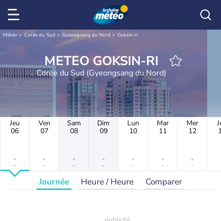
Météo
Corée du Sud
Gyeongsang du Nord
Goksin-ri
METEO GOKSIN-RI
Corée du Sud (Gyeongsang du Nord)
Jeu
Ven
Sam
Dim
Lun
Mar
Mer
J
06
07
08
09
10
11
12
-
-
-
-
-
-
-
-
-
-
-
-
-
-
Journée
Heure / Heure
Comparer