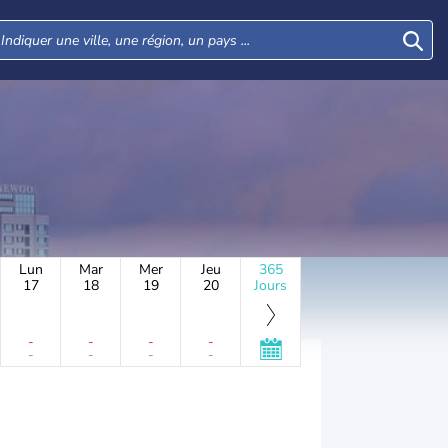
Lun
Mar
Mer
Jeu
365
17
18
19
20
Jours
-
-
-
-
-
-
-
-