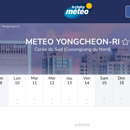
Yongcheon-ri
METEO YONGCHEON-RI
Corée du Sud (Gyeongsang du Nord)
im
Lun
Mar
Mer
Jeu
Ven
Sam
Dim
9
10
11
12
13
14
15
16
-
-
-
-
-
-
-
-
-
-
-
-
-
-
-
-