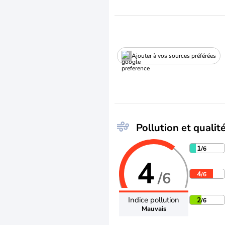
Ajouter à vos sources préférées
Pollution et qualité
1
/6
4
/6
4
/6
Indice pollution
2
/6
Mauvais