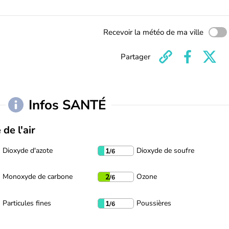
Recevoir la météo de ma ville
Partager
Infos SANTÉ
 de l'air
Dioxyde d'azote
Dioxyde de soufre
1
/6
Monoxyde de carbone
Ozone
2
/6
Particules fines
Poussières
1
/6