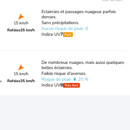
Eclaircies et passages nuageux parfois
denses.
Sans précipitations.
15 km/h
Aucun risque de pluie
Rafales
35 km/h
Indice UV
7
Fort
De nombreux nuages, mais aussi quelques
belles éclaircies.
Faible risque d'averses.
15 km/h
Risque de pluie
20 %
Rafales
35 km/h
du
Indice UV
8
Très fort