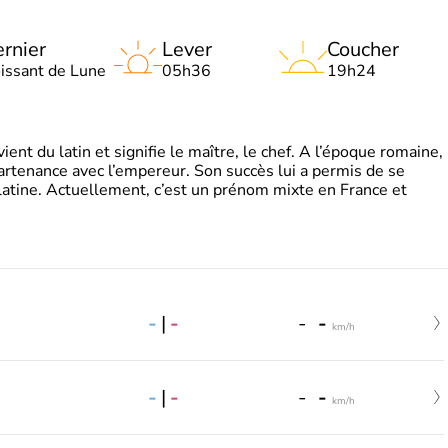
rnier
Lever
Coucher
oissant de Lune
05h36
19h24
t du latin et signifie le maître, le chef. A l’époque romaine,
partenance avec l’empereur. Son succès lui a permis de se
latine. Actuellement, c’est un prénom mixte en France et
-
|
-
-
-
km/h
-
|
-
-
-
km/h