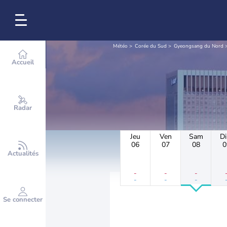
Météo
Corée du Sud
Gyeongsang du Nord
Accueil
Radar
Jeu
Ven
Sam
D
06
07
08
0
Actualités
-
-
-
-
-
-
Se connecter