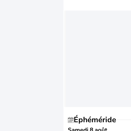
Éphéméride
Samedi 8 août