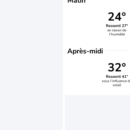
Matin
24°
Ressenti 27°
en raison de
l'humidité
Après-midi
32°
Ressenti 41°
sous l’influence 
soleil