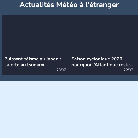
Actualités Météo à l'étranger
Puissant séisme au Japon :
Saison cyclonique 2026 :
l’alerte au tsunami
pourquoi l’Atlantique reste
désormais levée
28/07
très calme à ce stade ?
22/07