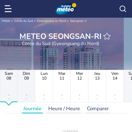
Météo
Corée du Sud
Gyeongsang du Nord
Seongsan-ri
METEO SEONGSAN-RI
Corée du Sud (Gyeongsang du Nord)
Sam
Dim
Lun
Mar
Mer
Jeu
Ven
S
08
09
10
11
12
13
14
-
-
-
-
-
-
-
-
-
-
-
-
-
-
Journée
Heure / Heure
Comparer