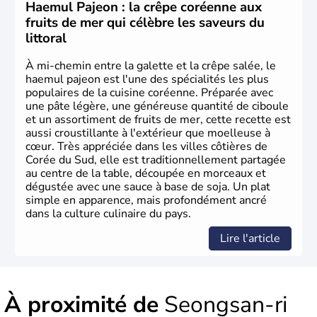
Corée du Nord
. Les Jeux Olympiques s’y sont déroulés en
Haemul Pajeon : la crêpe coréenne aux
1988, de même que la Coupe du Monde de football en
fruits de mer qui célèbre les saveurs du
2002, en collaboration avec le Japon.
littoral
À mi-chemin entre la galette et la crêpe salée, le
haemul pajeon est l'une des spécialités les plus
populaires de la cuisine coréenne. Préparée avec
une pâte légère, une généreuse quantité de ciboule
et un assortiment de fruits de mer, cette recette est
aussi croustillante à l'extérieur que moelleuse à
cœur. Très appréciée dans les villes côtières de
Corée du Sud, elle est traditionnellement partagée
au centre de la table, découpée en morceaux et
dégustée avec une sauce à base de soja. Un plat
simple en apparence, mais profondément ancré
dans la culture culinaire du pays.
Lire l'article
À proximité de
Seongsan-ri