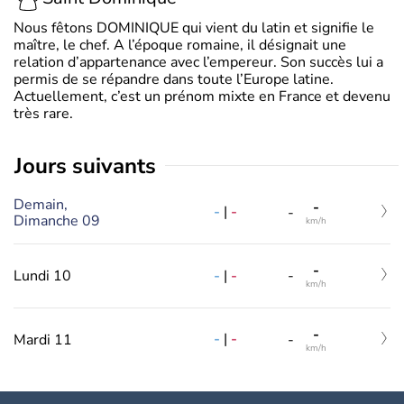
Nous fêtons DOMINIQUE qui vient du latin et signifie le
maître, le chef. A l’époque romaine, il désignait une
relation d’appartenance avec l’empereur. Son succès lui a
permis de se répandre dans toute l’Europe latine.
Actuellement, c’est un prénom mixte en France et devenu
très rare.
jours suivants
Demain,
-
-
|
-
-
Dimanche 09
km/h
-
-
|
-
Lundi 10
-
km/h
-
-
|
-
Mardi 11
-
km/h