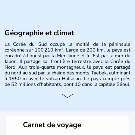
Géographie et climat
La Corée du Sud occupe la moitié de la péninsule
coréenne sur 100 210 km². Large de 200 km, le pays est
encadré à l'ouest par la Mer Jaune et à l'Est par la mer du
Japon. Il partage sa frontière terrestre avec la Corée du
Nord. Aux trois-quarts montagneux, le pays est partagé
du nord au sud par la chaîne des monts Taebek, culminant
à 1950 m avec le volcan Hallasan. Le pays compte près
de 52 millions d'habitants, dont 10 dans la capitale Séoul.
Histoire et administration
La
Corée du Sud
est un pays de l’
Asie de l’Es
t composé
de vingt provinces. Outre sa capitale
Séoul
, Ulsan et
Pusan sont deux autres villes majeures du pays. Le
Carnet de voyage
christianisme et le bouddhisme en sont les deux
principales religions. Ce pays partage sa culture avec la