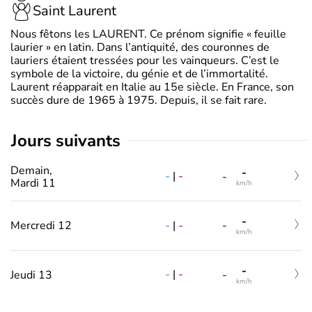
Saint Laurent
Nous fêtons les LAURENT. Ce prénom signifie « feuille
laurier » en latin. Dans l’antiquité, des couronnes de
lauriers étaient tressées pour les vainqueurs. C’est le
symbole de la victoire, du génie et de l’immortalité.
Laurent réapparait en Italie au 15e siècle. En France, son
succès dure de 1965 à 1975. Depuis, il se fait rare.
jours suivants
Demain,
-
-
|
-
-
Mardi 11
km/h
-
-
|
-
Mercredi 12
-
km/h
-
-
|
-
Jeudi 13
-
km/h