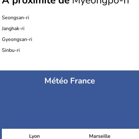
À proximité de
Myeongpo-ri
Seongsan-ri
Janghak-ri
Gyeongsan-ri
Sinbu-ri
Météo France
Lyon
Marseille