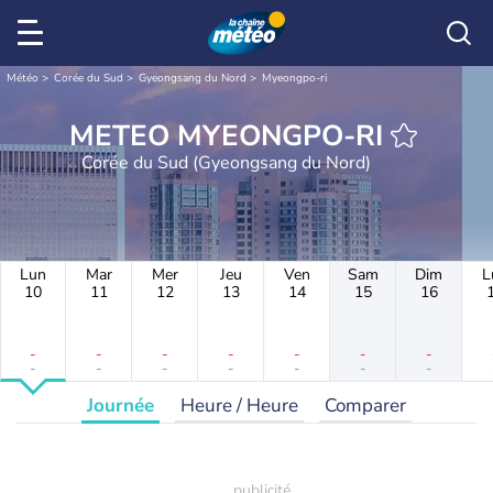
Météo
Corée du Sud
Gyeongsang du Nord
Myeongpo-ri
METEO MYEONGPO-RI
Corée du Sud (Gyeongsang du Nord)
Lun
Mar
Mer
Jeu
Ven
Sam
Dim
L
10
11
12
13
14
15
16
-
-
-
-
-
-
-
-
-
-
-
-
-
-
Journée
Heure / Heure
Comparer