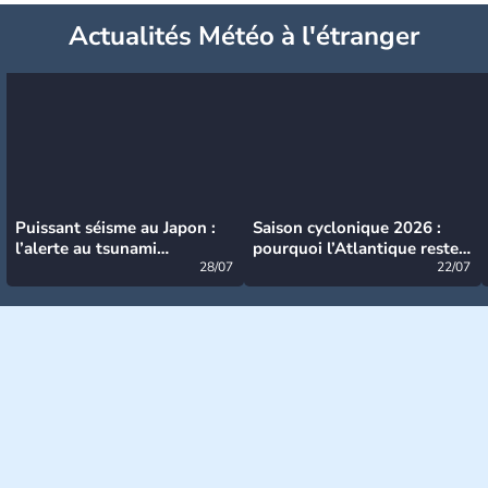
Actualités Météo à l'étranger
Puissant séisme au Japon :
Saison cyclonique 2026 :
l’alerte au tsunami
pourquoi l’Atlantique reste
désormais levée
28/07
très calme à ce stade ?
22/07