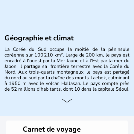
Géographie et climat
La Corée du Sud occupe la moitié de la péninsule
coréenne sur 100 210 km². Large de 200 km, le pays est
encadré à l'ouest par la Mer Jaune et à l'Est par la mer du
Japon. Il partage sa frontière terrestre avec la Corée du
Nord. Aux trois-quarts montagneux, le pays est partagé
du nord au sud par la chaîne des monts Taebek, culminant
à 1950 m avec le volcan Hallasan. Le pays compte près
de 52 millions d'habitants, dont 10 dans la capitale Séoul.
Histoire et administration
La
Corée du Sud
est un pays de l’
Asie de l’Es
t composé
de vingt provinces. Outre sa capitale
Séoul
, Ulsan et
Pusan sont deux autres villes majeures du pays. Le
Carnet de voyage
christianisme et le bouddhisme en sont les deux