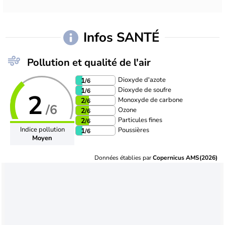
Infos SANTÉ
Pollution et qualité de l'air
Dioxyde d'azote
1
/6
Dioxyde de soufre
1
/6
2
Monoxyde de carbone
2
/6
/6
Ozone
2
/6
Particules fines
2
/6
Indice pollution
Poussières
1
/6
Moyen
Données établies par
Copernicus AMS(2026)