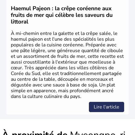
principales religions. Ce pays partage sa culture avec la
Corée du Nord
. Les Jeux Olympiques s’y sont déroulés en
Haemul Pajeon : la crêpe coréenne aux
1988, de même que la Coupe du Monde de football en
fruits de mer qui célèbre les saveurs du
2002, en collaboration avec le Japon.
littoral
À mi-chemin entre la galette et la crêpe salée, le
haemul pajeon est l'une des spécialités les plus
populaires de la cuisine coréenne. Préparée avec
une pâte légère, une généreuse quantité de ciboule
et un assortiment de fruits de mer, cette recette est
aussi croustillante à l'extérieur que moelleuse à
cœur. Très appréciée dans les villes côtières de
Corée du Sud, elle est traditionnellement partagée
au centre de la table, découpée en morceaux et
dégustée avec une sauce à base de soja. Un plat
simple en apparence, mais profondément ancré
dans la culture culinaire du pays.
Lire l'article