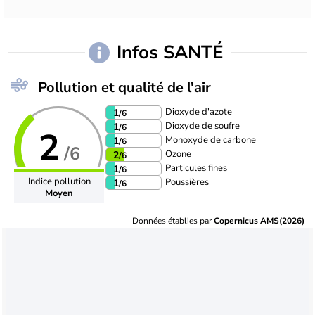
Infos SANTÉ
Pollution et qualité de l'air
Dioxyde d'azote
1
/6
Dioxyde de soufre
1
/6
2
Monoxyde de carbone
1
/6
/6
Ozone
2
/6
Particules fines
1
/6
Indice pollution
Poussières
1
/6
Moyen
Données établies par
Copernicus AMS(2026)