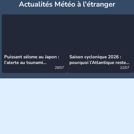
Actualités Météo à l'étranger
Puissant séisme au Japon :
Saison cyclonique 2026 :
l’alerte au tsunami
pourquoi l’Atlantique reste
désormais levée
28/07
très calme à ce stade ?
22/07