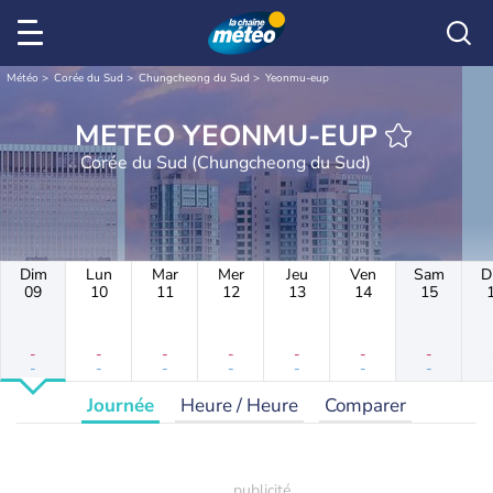
Météo
Corée du Sud
Chungcheong du Sud
Yeonmu-eup
METEO YEONMU-EUP
Corée du Sud (Chungcheong du Sud)
Dim
Lun
Mar
Mer
Jeu
Ven
Sam
D
09
10
11
12
13
14
15
-
-
-
-
-
-
-
-
-
-
-
-
-
-
Journée
Heure / Heure
Comparer