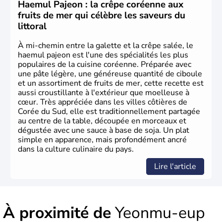
Corée du Nord
. Les Jeux Olympiques s’y sont déroulés en
Haemul Pajeon : la crêpe coréenne aux
1988, de même que la Coupe du Monde de football en
fruits de mer qui célèbre les saveurs du
2002, en collaboration avec le Japon.
littoral
À mi-chemin entre la galette et la crêpe salée, le
haemul pajeon est l'une des spécialités les plus
populaires de la cuisine coréenne. Préparée avec
une pâte légère, une généreuse quantité de ciboule
et un assortiment de fruits de mer, cette recette est
aussi croustillante à l'extérieur que moelleuse à
cœur. Très appréciée dans les villes côtières de
Corée du Sud, elle est traditionnellement partagée
au centre de la table, découpée en morceaux et
dégustée avec une sauce à base de soja. Un plat
simple en apparence, mais profondément ancré
dans la culture culinaire du pays.
Lire l'article
À proximité de
Yeonmu-eup