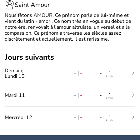
Saint Amour
Nous fêtons AMOUR. Ce prénom parle de lui-même et
vient du latin « amor . Ce nom très en vogue au début de
notre ère, renvoyait à l’amour altruiste, universel et à la
compassion. Ce prénom a traversé les siècles assez
discrètement et actuellement, il est rarissime.
jours suivants
Demain,
-
-
|
-
-
Lundi 10
km/h
-
-
|
-
Mardi 11
-
km/h
-
-
|
-
Mercredi 12
-
km/h