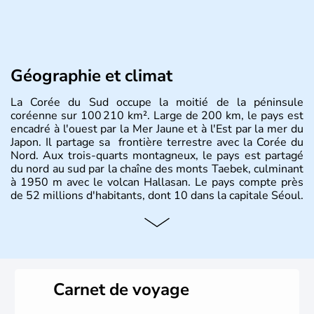
Géographie et climat
La Corée du Sud occupe la moitié de la péninsule
coréenne sur 100 210 km². Large de 200 km, le pays est
encadré à l'ouest par la Mer Jaune et à l'Est par la mer du
Japon. Il partage sa frontière terrestre avec la Corée du
Nord. Aux trois-quarts montagneux, le pays est partagé
du nord au sud par la chaîne des monts Taebek, culminant
à 1950 m avec le volcan Hallasan. Le pays compte près
de 52 millions d'habitants, dont 10 dans la capitale Séoul.
Histoire et administration
La
Corée du Sud
est un pays de l’
Asie de l’Es
t composé
de vingt provinces. Outre sa capitale
Séoul
, Ulsan et
Pusan sont deux autres villes majeures du pays. Le
Carnet de voyage
christianisme et le bouddhisme en sont les deux
principales religions. Ce pays partage sa culture avec la