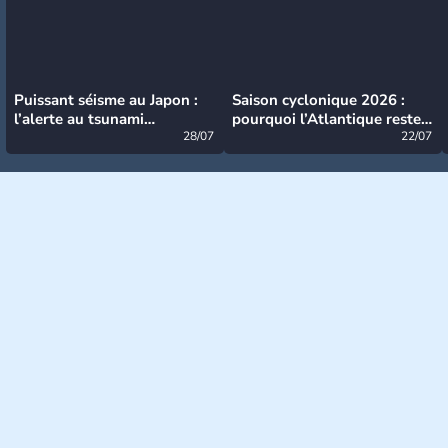
Puissant séisme au Japon :
Saison cyclonique 2026 :
l’alerte au tsunami
pourquoi l’Atlantique reste
désormais levée
28/07
très calme à ce stade ?
22/07