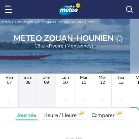
Météo
Côte-d'Ivoire
Montagnes
Tonpki
Zouan-Hounien
METEO ZOUAN-HOUNIEN
Côte-d'Ivoire (Montagnes)
Ven
Sam
Dim
Lun
Mar
Mer
Jeu
V
07
08
09
10
11
12
13
-
-
-
-
-
-
-
-
-
-
-
-
-
-
Journée
Heure / Heure
Comparer