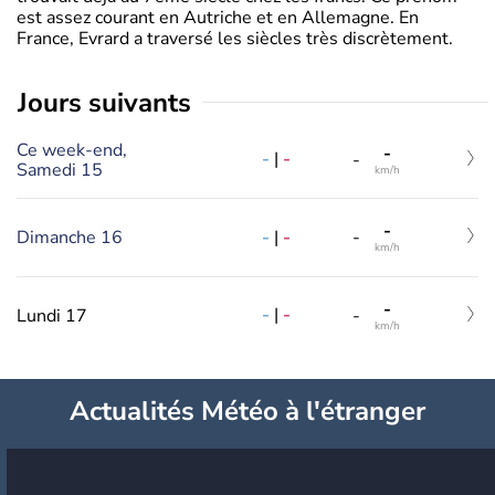
est assez courant en Autriche et en Allemagne. En
France, Evrard a traversé les siècles très discrètement.
jours suivants
Ce week-end,
-
-
|
-
-
Samedi 15
km/h
-
-
|
-
Dimanche 16
-
km/h
-
-
|
-
Lundi 17
-
km/h
Actualités Météo à l'étranger