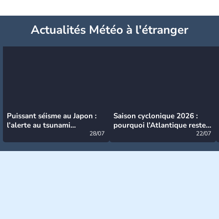
Actualités Météo à l'étranger
Puissant séisme au Japon :
Saison cyclonique 2026 :
l’alerte au tsunami
pourquoi l’Atlantique reste
désormais levée
28/07
très calme à ce stade ?
22/07