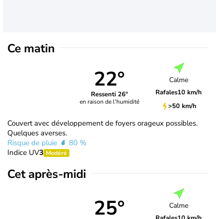
Ce matin
22°
Calme
Rafales
10 km/h
Ressenti 26°
en raison de l'humidité
>50 km/h
Couvert avec développement de foyers orageux possibles.
Quelques averses.
Risque de pluie
80 %
Indice UV
3
Modéré
Cet après-midi
25°
Calme
Rafales
10 km/h