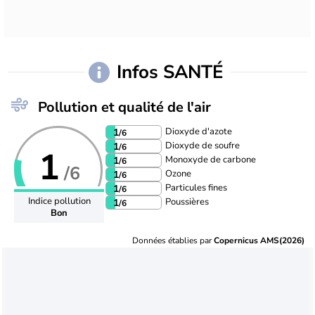
Infos SANTÉ
Pollution et qualité de l'air
Dioxyde d'azote
1
/6
Dioxyde de soufre
1
/6
1
Monoxyde de carbone
1
/6
/6
Ozone
1
/6
Particules fines
1
/6
Indice pollution
Poussières
1
/6
Bon
Données établies par
Copernicus AMS(2026)