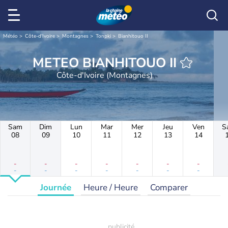
Météo
Côte-d'Ivoire
Montagnes
Tonpki
Bianhitouo II
METEO BIANHITOUO II
Côte-d'Ivoire (Montagnes)
Sam
Dim
Lun
Mar
Mer
Jeu
Ven
S
08
09
10
11
12
13
14
-
-
-
-
-
-
-
-
-
-
-
-
-
-
Journée
Heure / Heure
Comparer