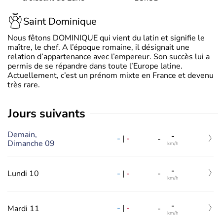
Saint Dominique
Nous fêtons DOMINIQUE qui vient du latin et signifie le
maître, le chef. A l’époque romaine, il désignait une
relation d’appartenance avec l’empereur. Son succès lui a
permis de se répandre dans toute l’Europe latine.
Actuellement, c’est un prénom mixte en France et devenu
très rare.
jours suivants
Demain,
-
-
|
-
-
Dimanche 09
km/h
-
-
|
-
Lundi 10
-
km/h
-
-
|
-
Mardi 11
-
km/h