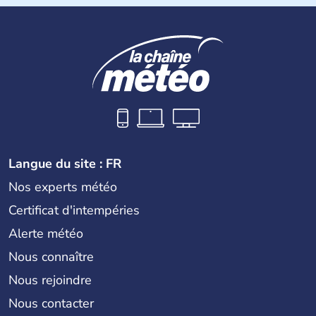
La
Croatie
est un pays du Sud de l’Europe, qui s’étend des
Alpes jusqu’à l’Adriatique. Sa capitale est
Zagreb
. Région
devenue très touristique depuis une quinzaine d’années,
les villes les plus visitées s’appellent
Split
et
Dubrovnik
.
Plus de neuf millions de personnes transitent chaque
année par le pays.
Langue du site : FR
Nos experts météo
Certificat d'intempéries
Alerte météo
Nous connaître
Nous rejoindre
Nous contacter