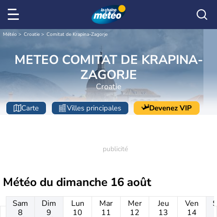
Météo
Croatie
Comitat de Krapina-Zagorje
METEO COMITAT DE KRAPINA-
ZAGORJE
Croatie
Carte
Villes principales
Devenez VIP
Météo du
dimanche 16 août
Sam
Dim
Lun
Mar
Mer
Jeu
Ven
8
9
10
11
12
13
14