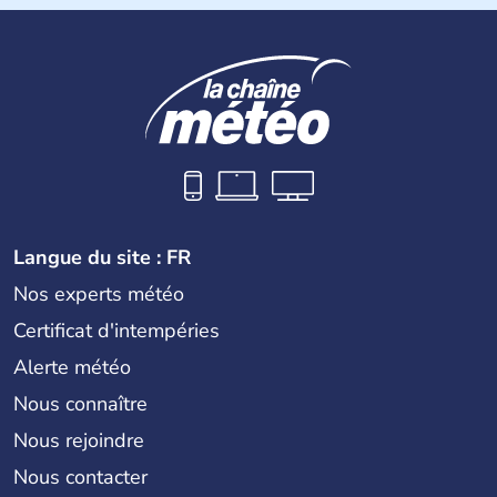
La
Croatie
est un pays du Sud de l’Europe, qui s’étend des
Alpes jusqu’à l’Adriatique. Sa capitale est
Zagreb
. Région
devenue très touristique depuis une quinzaine d’années,
les villes les plus visitées s’appellent
Split
et
Dubrovnik
.
Plus de neuf millions de personnes transitent chaque
année par le pays.
Langue du site : FR
Nos experts météo
Certificat d'intempéries
Alerte météo
Nous connaître
Nous rejoindre
Nous contacter