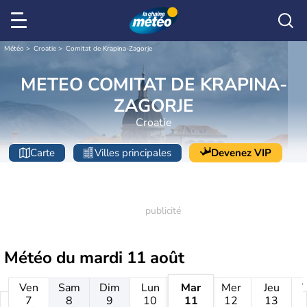
Météo
Croatie
Comitat de Krapina-Zagorje
METEO COMITAT DE KRAPINA-
ZAGORJE
Croatie
Carte
Villes principales
Devenez VIP
Météo du
mardi 11 août
Ven
Sam
Dim
Lun
Mar
Mer
Jeu
7
8
9
10
11
12
13