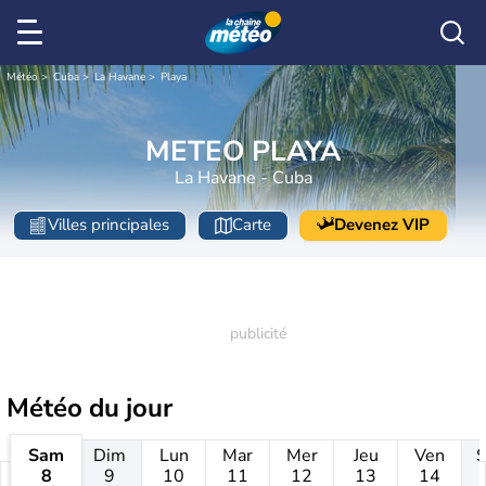
Météo
Cuba
La Havane
Playa
METEO PLAYA
La Havane - Cuba
Villes principales
Carte
Devenez VIP
Météo
du jour
Sam
Dim
Lun
Mar
Mer
Jeu
Ven
8
9
10
11
12
13
14