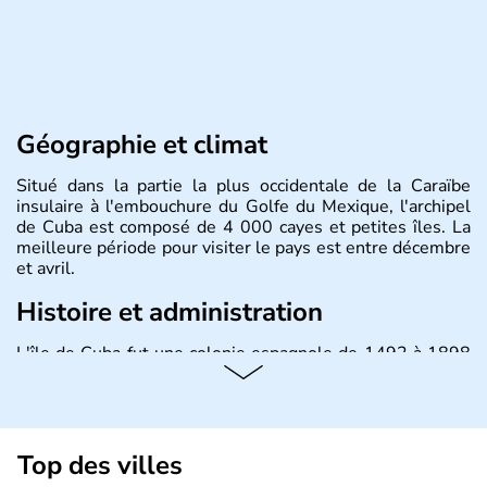
Géographie et climat
Situé dans la partie la plus occidentale de la Caraïbe
insulaire à l'embouchure du Golfe du Mexique, l'archipel
de Cuba est composé de 4 000 cayes et petites îles. La
meilleure période pour visiter le pays est entre décembre
et avril.
Histoire et administration
L'île de Cuba fut une colonie espagnole de 1492 à 1898
puis un Territoire des Etats-Unis jusqu'en 1902. Le 17
août 1961 Fidel Castro, durant l'épisode de la Baie des
Cochons, officialise le caractère socialiste du régime,
dirigé par le Parti communiste. Le pays est cependant
considéré comme une dictature par ses opposants.
Top des villes
Aujourd'hui, l'embargo américain a été assoupli et le