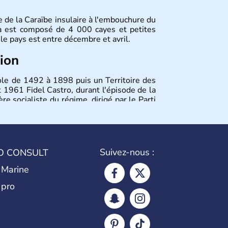
le de la Caraïbe insulaire à l'embouchure du
ba est composé de 4 000 cayes et petites
 le pays est entre décembre et avril.
tion
ole de 1492 à 1898 puis un Territoire des
 1961 Fidel Castro, durant l'épisode de la
ère socialiste du régime, dirigé par le Parti
 considéré comme une dictature par ses
éricain a été assoupli et le tourisme bat
Suivez-nous :
O CONSULT
 Marine
 pro