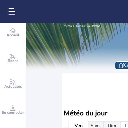
Météo
Cuba
La Havane
Accueil
Radar
Ca
Actualités
Météo
du jour
Se connecter
Ven
Sam
Dim
L