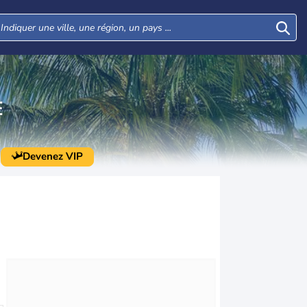
E
Devenez VIP
Mar
Mer
Jeu
Ven