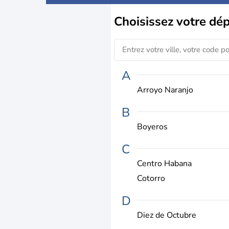
Choisissez
votre dé
A
Arroyo Naranjo
B
Boyeros
C
Centro Habana
Cotorro
D
Diez de Octubre