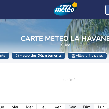
CARTE METEO LA HAVAN
Cuba
rte
Météo
des Départements
Villes principales
un
Mar
Mer
Jeu
Ven
Sam
Dim
Lun