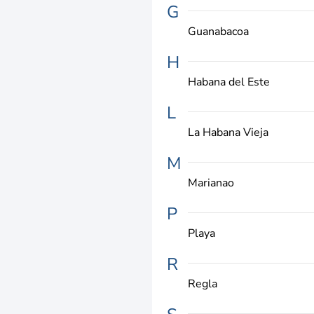
G
Guanabacoa
H
Habana del Este
L
La Habana Vieja
M
Marianao
P
Playa
R
Regla