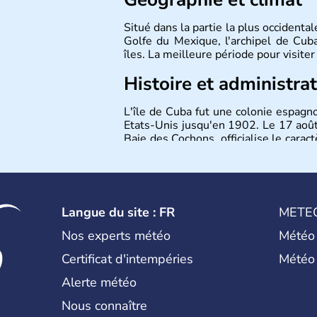
Situé dans la partie la plus occidenta
Golfe du Mexique, l'archipel de Cu
îles. La meilleure période pour visiter
Histoire et administra
L'île de Cuba fut une colonie espagn
Etats-Unis jusqu'en 1902. Le 17 août
Baie des Cochons, officialise le caract
communiste. Le pays est cependant
opposants. Aujourd'hui, l'embargo am
son plein à Cuba.
Langue du site : FR
METE
Nos experts météo
Météo
Certificat d'intempéries
Météo
Alerte météo
Nous connaître