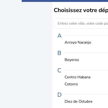
Choisissez
votre dé
A
Arroyo Naranjo
B
Boyeros
C
Centro Habana
Cotorro
D
Diez de Octubre