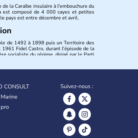
le de la Caraïbe insulaire à l'embouchure du
ba est composé de 4 000 cayes et petites
 le pays est entre décembre et avril.
tion
ole de 1492 à 1898 puis un Territoire des
 1961 Fidel Castro, durant l'épisode de la
ère socialiste du régime, dirigé par le Parti
 considéré comme une dictature par ses
éricain a été assoupli et le tourisme bat
Suivez-nous :
O CONSULT
 Marine
 pro