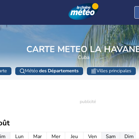
CARTE METEO LA HAVAN
Cuba
rte
Météo
des Départements
Villes principales
oût
im
Lun
Mar
Mer
Jeu
Ven
Sam
Dim