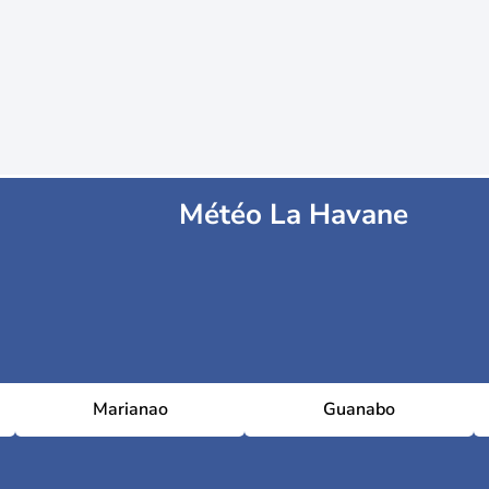
Météo La Havane
Marianao
Guanabo