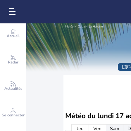
Météo
Cuba
La Havane
Accueil
Radar
Ca
Actualités
Météo du
lundi 17 a
Se connecter
Jeu
Ven
Sam
D