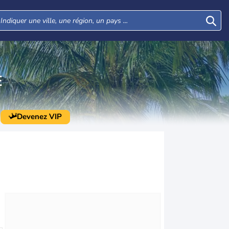
E
Devenez VIP
Lun
Mar
Mer
Jeu