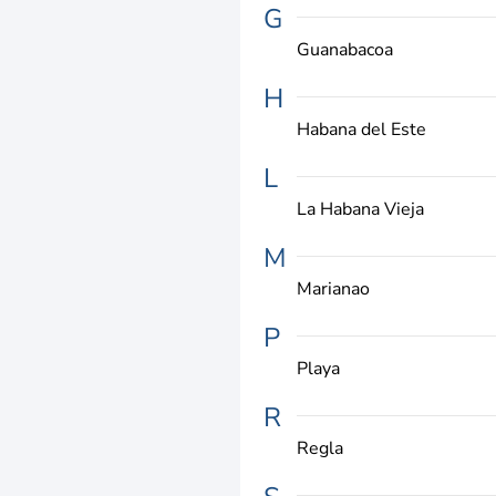
G
Guanabacoa
H
Habana del Este
L
La Habana Vieja
M
Marianao
P
Playa
R
Regla