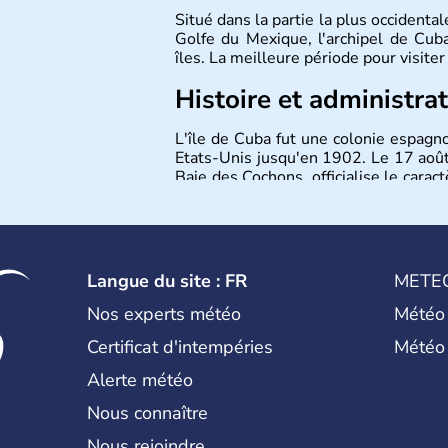
Situé dans la partie la plus occidenta
Golfe du Mexique, l'archipel de Cu
îles. La meilleure période pour visiter
Histoire et administra
L'île de Cuba fut une colonie espagn
Etats-Unis jusqu'en 1902. Le 17 août
Baie des Cochons, officialise le caract
communiste. Le pays est cependant
opposants. Aujourd'hui, l'embargo am
son plein à Cuba.
Langue du site : FR
METE
Nos experts météo
Météo
Certificat d'intempéries
Météo
Alerte météo
Nous connaître
Nous rejoindre