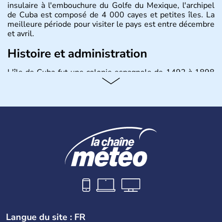
insulaire à l'embouchure du Golfe du Mexique, l'archipel
de Cuba est composé de 4 000 cayes et petites îles. La
meilleure période pour visiter le pays est entre décembre
et avril.
Histoire et administration
L'île de Cuba fut une colonie espagnole de 1492 à 1898
puis un Territoire des Etats-Unis jusqu'en 1902. Le 17
août 1961 Fidel Castro, durant l'épisode de la Baie des
Cochons, officialise le caractère socialiste du régime,
dirigé par le Parti communiste. Le pays est cependant
considéré comme une dictature par ses opposants.
Aujourd'hui, l'embargo américain a été assoupli et le
tourisme bat son plein à Cuba.
Langue du site : FR