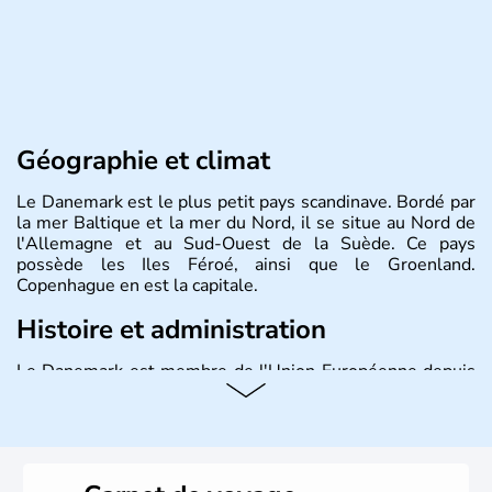
Géographie et climat
Le Danemark est le plus petit pays scandinave. Bordé par
la mer Baltique et la mer du Nord, il se situe au Nord de
l'Allemagne et au Sud-Ouest de la Suède. Ce pays
possède les Iles Féroé, ainsi que le Groenland.
Copenhague en est la capitale.
Histoire et administration
Le Danemark est membre de l'Union Européenne depuis
1973 et ses habitants s'appellent les Danois. Il possède
sa propre monnaie, la couronne, et est gouverné par une
monarchie constitutionnelle.