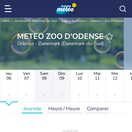
Météo
Danemark
Danemark-du-Sud
Odense Kommune
Odense
Zoo d'Odense
METEO ZOO D'ODENSE
Odense - Danemark (Danemark-du-Sud)
Jeu
Ven
Sam
Dim
Lun
Mar
Mer
J
06
07
08
09
10
11
12
-
-
-
-
-
-
-
-
-
-
-
-
-
-
Journée
Heure / Heure
Comparer