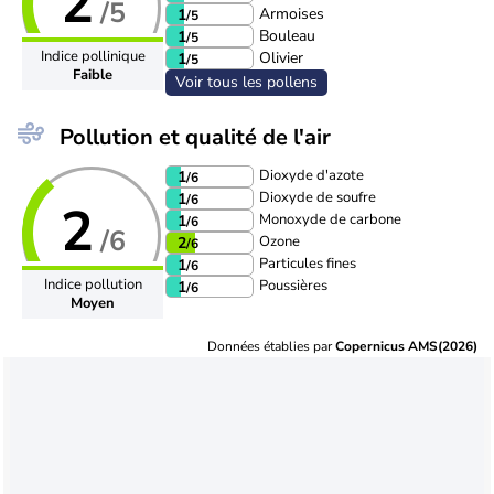
2
/5
Armoises
1
/5
Bouleau
1
/5
Indice pollinique
Olivier
1
/5
Faible
Voir tous les pollens
Pollution et qualité de l'air
Dioxyde d'azote
1
/6
Dioxyde de soufre
1
/6
2
Monoxyde de carbone
1
/6
/6
Ozone
2
/6
Particules fines
1
/6
Indice pollution
Poussières
1
/6
Moyen
Données établies par
Copernicus AMS(2026)