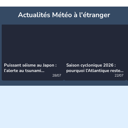
Actualités Météo à l'étranger
Puissant séisme au Japon :
Saison cyclonique 2026 :
l’alerte au tsunami
pourquoi l’Atlantique reste
désormais levée
28/07
très calme à ce stade ?
22/07