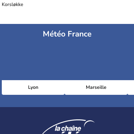
Korsløkke
Météo France
Lyon
Marseille