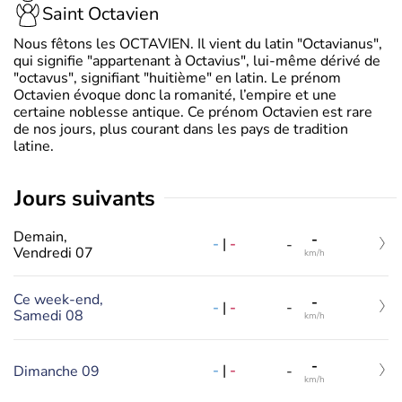
Saint Octavien
Nous fêtons les OCTAVIEN. Il vient du latin "Octavianus",
qui signifie "appartenant à Octavius", lui-même dérivé de
"octavus", signifiant "huitième" en latin. Le prénom
Octavien évoque donc la romanité, l’empire et une
certaine noblesse antique. Ce prénom Octavien est rare
de nos jours, plus courant dans les pays de tradition
latine.
jours suivants
Demain,
-
-
|
-
-
Vendredi 07
km/h
Ce week-end,
-
-
|
-
-
Samedi 08
km/h
-
-
|
-
Dimanche 09
-
km/h