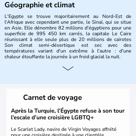
Géographie et climat
L'Egypte se trouve majoritairement au Nord-Est de
l'Afrique avec cependant une partie, le Sinaï, qui se situe
en Asie. Elle dénombre 82 millions d'égyptiens pour une
superficie de 995 450 km carrés, la capitale Le Caire
réunissant à elle seule plus de 20 millions de cairotes
Son climat semi-désertique est sec avec des
températures variant d'un extrême à l'autre : d'une
chaleur étouffante la journée à un froid glacial la nuit.
Histoire et administration
La vallée du Nil a accueilli l'une des civilisations les plus
brillantes de l'Histoire : de la Mésopotamie jusqu'à
l'Egypte des pharaons, les populations présentes dans le
Carnet de voyage
passé sont connues pour leur culture et leurs
technologies très en avance sur le reste du monde. Après
avoir été occupée par divers peuples comme les perses et
Après la Turquie, l’Égypte refuse à son tour
les grecs, cette république démocratique se développe
l’escale d’une croisière LGBTQ+
sous la domination arabe au VIIème siècle et en garde sa
langue officielle.
Le Scarlet Lady, navire de Virgin Voyages affrété
pour une croisière destinée à une clientèle