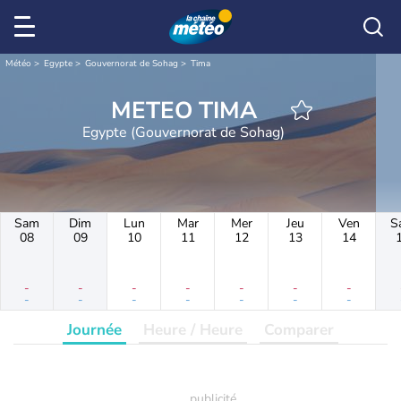
Météo
Egypte
Gouvernorat de Sohag
Tima
METEO TIMA
Egypte (Gouvernorat de Sohag)
Sam
Dim
Lun
Mar
Mer
Jeu
Ven
S
08
09
10
11
12
13
14
-
-
-
-
-
-
-
-
-
-
-
-
-
-
Journée
Heure / Heure
Comparer