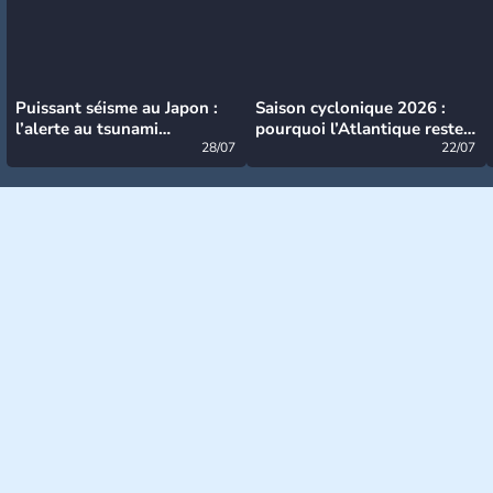
Puissant séisme au Japon :
Saison cyclonique 2026 :
l’alerte au tsunami
pourquoi l’Atlantique reste
désormais levée
28/07
très calme à ce stade ?
22/07