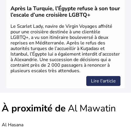
technologies très en avance sur le reste du monde. Après
avoir été occupée par divers peuples comme les perses et
Après la Turquie, l’Égypte refuse à son tour
les grecs, cette république démocratique se développe
l’escale d’une croisière LGBTQ+
sous la domination arabe au VIIème siècle et en garde sa
langue officielle.
Le Scarlet Lady, navire de Virgin Voyages affrété
pour une croisière destinée à une clientèle
LGBTQ+, a vu son itinéraire bouleversé à deux
reprises en Méditerranée. Après le refus des
autorités turques de l’accueillir à Kuşadası et
Istanbul, l’Égypte lui a également interdit d’accoster
à Alexandrie. Une succession de décisions qui a
contraint près de 2 000 passagers à renoncer à
plusieurs escales très attendues.
Lire l'article
À proximité de
Al Mawatin
Al Hasana