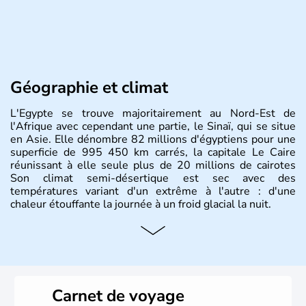
Géographie et climat
L'Egypte se trouve majoritairement au Nord-Est de
l'Afrique avec cependant une partie, le Sinaï, qui se situe
en Asie. Elle dénombre 82 millions d'égyptiens pour une
superficie de 995 450 km carrés, la capitale Le Caire
réunissant à elle seule plus de 20 millions de cairotes
Son climat semi-désertique est sec avec des
températures variant d'un extrême à l'autre : d'une
chaleur étouffante la journée à un froid glacial la nuit.
Histoire et administration
La vallée du Nil a accueilli l'une des civilisations les plus
brillantes de l'Histoire : de la Mésopotamie jusqu'à
l'Egypte des pharaons, les populations présentes dans le
Carnet de voyage
passé sont connues pour leur culture et leurs