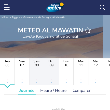
Météo
Egypte
Gouvernorat de Sohag
Al Mawatin
METEO AL MAWATIN
Egypte (Gouvernorat de Sohag)
Jeu
Ven
Sam
Dim
Lun
Mar
Mer
J
06
07
08
09
10
11
12
-
-
-
-
-
-
-
-
-
-
-
-
-
-
Journée
Heure / Heure
Comparer