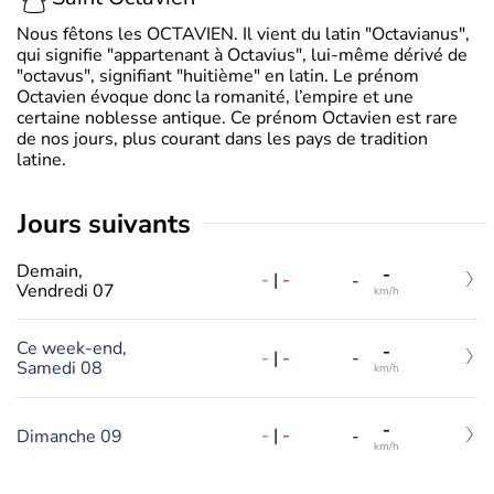
Nous fêtons les OCTAVIEN. Il vient du latin "Octavianus",
qui signifie "appartenant à Octavius", lui-même dérivé de
"octavus", signifiant "huitième" en latin. Le prénom
Octavien évoque donc la romanité, l’empire et une
certaine noblesse antique. Ce prénom Octavien est rare
de nos jours, plus courant dans les pays de tradition
latine.
jours suivants
Demain,
-
-
|
-
-
Vendredi 07
km/h
Ce week-end,
-
-
|
-
-
Samedi 08
km/h
-
-
|
-
Dimanche 09
-
km/h