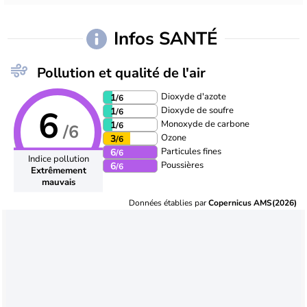
Infos SANTÉ
Pollution et qualité de l'air
Dioxyde d'azote
1
/6
6
Dioxyde de soufre
1
/6
Monoxyde de carbone
1
/6
/6
Ozone
3
/6
Particules fines
6
/6
Indice pollution
Poussières
6
/6
Extrêmement
mauvais
Données établies par
Copernicus AMS(2026)