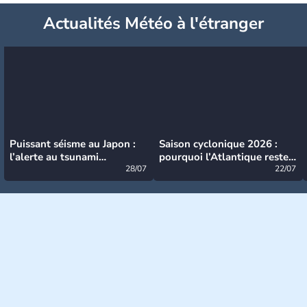
Actualités Météo à l'étranger
Puissant séisme au Japon :
Saison cyclonique 2026 :
l’alerte au tsunami
pourquoi l’Atlantique reste
désormais levée
28/07
très calme à ce stade ?
22/07