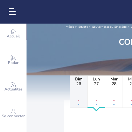
Météo
Egypte
Gouvernorat du Sinaï Sud
Accueil
Radar
Dim
Lun
Mar
M
26
27
28
2
Actualités
-
-
-
-
-
-
Se connecter