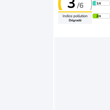
3
/6
1
/6
Indice pollution
2
/6
Dégradé