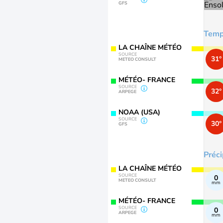
GFS
Temp
LA CHAÎNE MÉTÉO
SOURCE
31°
METEO CONSULT
MÉTÉO- FRANCE
SOURCE
32°
ARPEGE
NOAA (USA)
SOURCE
30°
GFS
Préci
LA CHAÎNE MÉTÉO
SOURCE
0
METEO CONSULT
mm
MÉTÉO- FRANCE
SOURCE
0
ARPEGE
mm