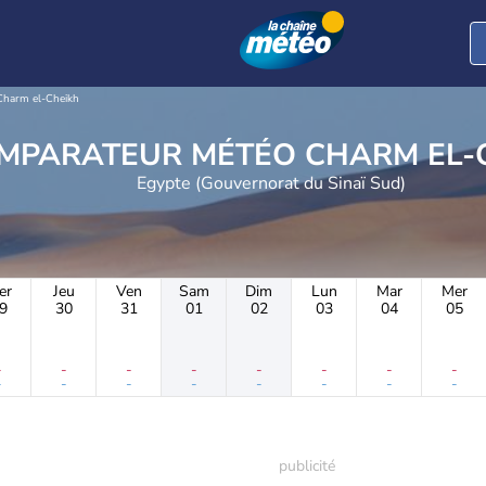
Charm el-Cheikh
COMPARATEUR MÉTÉO CH
Egypte (Gouvernorat du Sinaï Sud)
er
Jeu
Ven
Sam
Dim
Lun
Mar
Mer
9
30
31
01
02
03
04
05
-
-
-
-
-
-
-
-
-
-
-
-
-
-
-
-