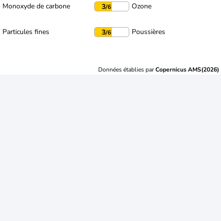
Monoxyde de carbone
Ozone
3
/6
Particules fines
Poussières
3
/6
Données établies par
Copernicus AMS(2026)