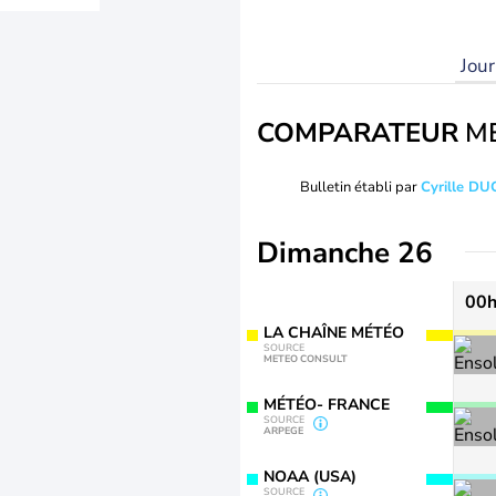
Jou
COMPARATEUR
M
Bulletin établi par
Cyrille D
Dimanche 26
00
LA CHAÎNE MÉTÉO
SOURCE
METEO CONSULT
MÉTÉO- FRANCE
SOURCE
ARPEGE
NOAA (USA)
SOURCE