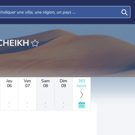
ARM EL-CHEIKH
Jeu
Ven
Sam
Dim
365
06
07
08
09
Jours
-
-
-
-
-
-
-
-