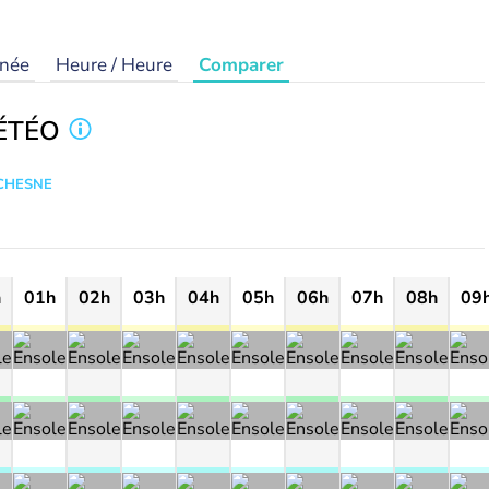
rnée
Heure / Heure
Comparer
ÉTÉO
UCHESNE
h
01h
02h
03h
04h
05h
06h
07h
08h
09