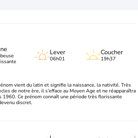
une
Lever
Coucher
bbeuse
06h01
19h37
oissante
m vient du latin et signifie la naissance, la nativité. Très
cles de notre ère, il s’efface au Moyen Age et ne réapparaîtra
s 1960. Ce prénom connaît une période très florissante
devenu discret.
-
|
-
-
-