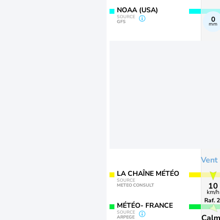
NOAA (USA)
SOURCE
0
GFS
mm
Vent
LA CHAÎNE MÉTÉO
SOURCE
10
METEO CONSULT
km/h
Raf. 
MÉTÉO- FRANCE
SOURCE
Cal
ARPEGE