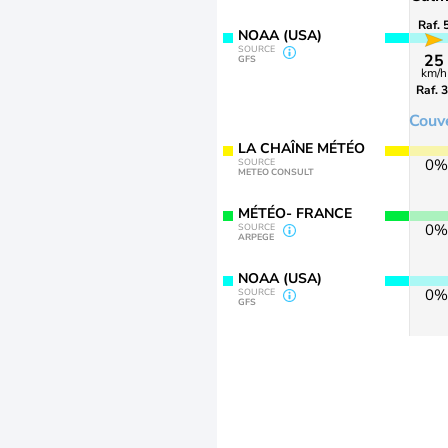
Raf. 
NOAA (USA)
SOURCE
25
GFS
km/h
Raf. 
Couv
LA CHAÎNE MÉTÉO
0%
SOURCE
METEO CONSULT
MÉTÉO- FRANCE
0%
SOURCE
ARPEGE
NOAA (USA)
0%
SOURCE
GFS