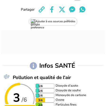
Partager
Ajouter à vos sources préférées
Infos SANTÉ
Pollution et qualité de l'air
Dioxyde d'azote
1
/6
Dioxyde de soufre
1
/6
3
Monoxyde de carbone
1
/6
/6
Ozone
3
/6
Particules fines
2
/6