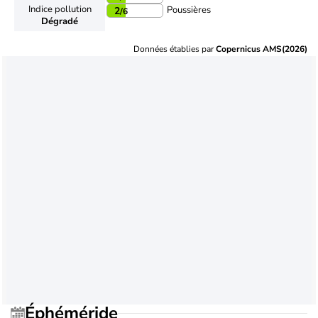
Indice pollution
Poussières
2
/6
Dégradé
Données établies par
Copernicus AMS(2026)
Éphéméride