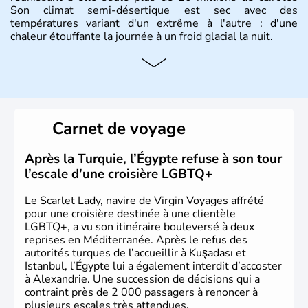
Son climat semi-désertique est sec avec des
températures variant d'un extrême à l'autre : d'une
chaleur étouffante la journée à un froid glacial la nuit.
Histoire et administration
La vallée du Nil a accueilli l'une des civilisations les plus
brillantes de l'Histoire : de la Mésopotamie jusqu'à
l'Egypte des pharaons, les populations présentes dans le
Carnet de voyage
passé sont connues pour leur culture et leurs
technologies très en avance sur le reste du monde. Après
avoir été occupée par divers peuples comme les perses et
Après la Turquie, l’Égypte refuse à son tour
les grecs, cette république démocratique se développe
l’escale d’une croisière LGBTQ+
sous la domination arabe au VIIème siècle et en garde sa
langue officielle.
Le Scarlet Lady, navire de Virgin Voyages affrété
pour une croisière destinée à une clientèle
LGBTQ+, a vu son itinéraire bouleversé à deux
reprises en Méditerranée. Après le refus des
autorités turques de l’accueillir à Kuşadası et
Istanbul, l’Égypte lui a également interdit d’accoster
à Alexandrie. Une succession de décisions qui a
contraint près de 2 000 passagers à renoncer à
plusieurs escales très attendues.