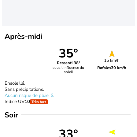
Après-midi
35°
15 km/h
Ressenti 38°
Rafales
30 km/h
sous l’influence du
soleil
Ensoleillé.
Sans précipitations.
Aucun risque de pluie
Indice UV
10
Très fort
Soir
33°