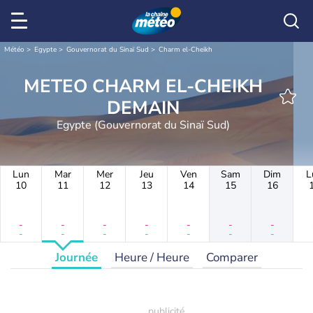
Météo
Egypte
Gouvernorat du Sinaï Sud
Charm el-Cheikh
METEO CHARM EL-CHEIKH
DEMAIN
Egypte (Gouvernorat du Sinaï Sud)
Lun
Mar
Mer
Jeu
Ven
Sam
Dim
L
10
11
12
13
14
15
16
-
-
-
-
-
-
-
-
-
-
-
-
-
-
Journée
Heure / Heure
Comparer