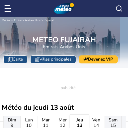
Météo
Emirats Arabes Unis
Fujaïrah
METEO FUJAÏRAH
Emirats Arabes Unis
Carte
Villes principales
Devenez VIP
Météo du
jeudi 13 août
Dim
Lun
Mar
Mer
Jeu
Ven
Sam
9
10
11
12
13
14
15