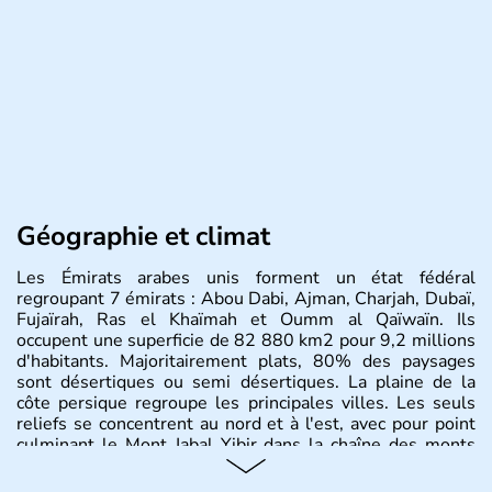
Géographie et climat
Les Émirats arabes unis forment un état fédéral
regroupant 7 émirats : Abou Dabi, Ajman, Charjah, Dubaï,
Fujaïrah, Ras el Khaïmah et Oumm al Qaïwaïn. Ils
occupent une superficie de 82 880 km2 pour 9,2 millions
d'habitants. Majoritairement plats, 80% des paysages
sont désertiques ou semi désertiques. La plaine de la
côte persique regroupe les principales villes. Les seuls
reliefs se concentrent au nord et à l'est, avec pour point
culminant le Mont Jabal Yibir dans la chaîne des monts
Hajar.