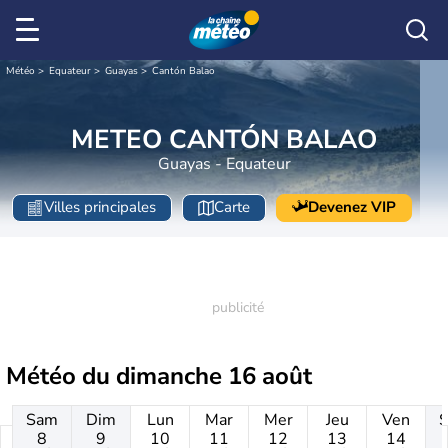
Météo
Equateur
Guayas
Cantón Balao
METEO CANTÓN BALAO
Guayas - Equateur
Villes principales
Carte
Devenez VIP
Météo du
dimanche 16 août
Sam
Dim
Lun
Mar
Mer
Jeu
Ven
8
9
10
11
12
13
14