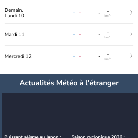
Demain,
-
-
|
-
-
Lundi 10
km/h
-
-
|
-
Mardi 11
-
km/h
-
-
|
-
Mercredi 12
-
km/h
Actualités Météo à l'étranger
Puissant séisme au Japon :
Saison cyclonique 2026 :