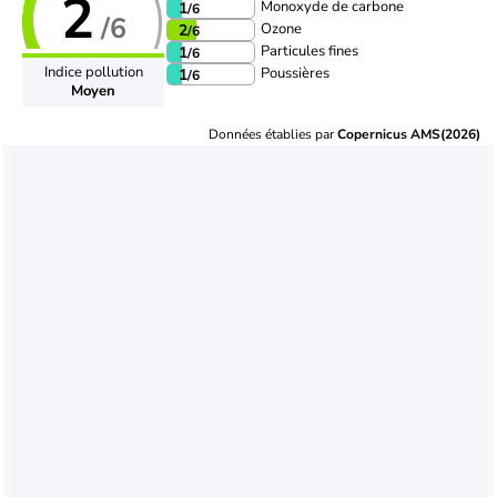
2
Monoxyde de carbone
1
/6
/6
Ozone
2
/6
Particules fines
1
/6
Indice pollution
Poussières
1
/6
Moyen
Données établies par
Copernicus AMS(2026)