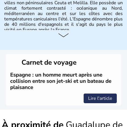
villes non péninsulaires Ceuta et Melilla. Elle possède un
climat fortement contrasté : océanique au Nord,
méditerranéen au centre et sur les côtes avec des
températures caniculaires l'été. L'Espagne dénombre plus
de 40 millions d'espagnols et il s'agit du pays le plus
visité en Europe après la France.
Histoire et administration
Le territoire espagnol a tout d'abord été occupé par les
Ibères et diverses populations celtes. Les Romains
Carnet de voyage
envahissent la péninsule au IIe siècle avant J.C et
apportent leur langue ainsi que leur religion. L'Espagne
s'impose comme la première puissance de l'Europe au
Espagne : un homme meurt après une
XIème siècle et le reste pendant plus de 100 ans. Madrid
collision entre son jet-ski et un bateau de
rejoint le pays à partir de 1801 après avoir appartenu au
plaisance
Portugal. Cette monarchie constitutionnelle intègre
l'Union Européenne en 1986.
Lire l'article
À proximité de
Guadalupe de