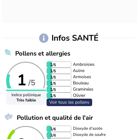
Infos SANTÉ
Pollens et allergies
Ambroisies
1
/5
Aulne
1
/5
1
Armoises
1
/5
/5
Bouleau
1
/5
Graminées
1
/5
Indice pollinique
Olivier
1
/5
Très faible
Voir tous les pollens
Pollution et qualité de l'air
Dioxyde d'azote
1
/6
Dioxyde de soufre
1
/6