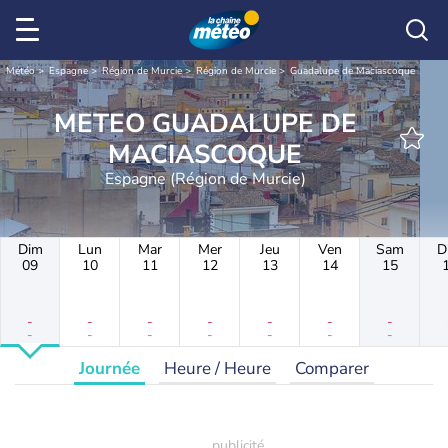
Météo
Espagne
Région de Murcie
Région de Murcie
Guadalupe de Maciascoque
METEO GUADALUPE DE
MACIASCOQUE
Espagne (Région de Murcie)
Dim
Lun
Mar
Mer
Jeu
Ven
Sam
D
09
10
11
12
13
14
15
-
-
-
-
-
-
-
-
-
-
-
-
-
-
Journée
Heure / Heure
Comparer