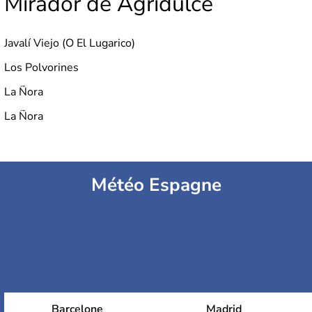
Mirador de Agridulce
Javalí Viejo (O El Lugarico)
Los Polvorines
La Ñora
La Ñora
Météo Espagne
Barcelone
Madrid