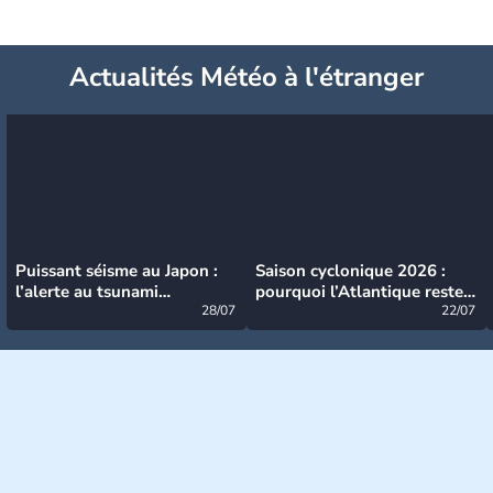
Actualités Météo à l'étranger
Puissant séisme au Japon :
Saison cyclonique 2026 :
l’alerte au tsunami
pourquoi l’Atlantique reste
désormais levée
28/07
très calme à ce stade ?
22/07