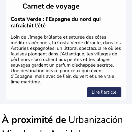
Ibères et diverses populations celtes. Les Romains
Carnet de voyage
envahissent la péninsule au IIe siècle avant J.C et
apportent leur langue ainsi que leur religion. L'Espagne
s'impose comme la première puissance de l'Europe au
Costa Verde : l’Espagne du nord qui
XIème siècle et le reste pendant plus de 100 ans. Madrid
rafraîchit l’été
rejoint le pays à partir de 1801 après avoir appartenu au
Portugal. Cette monarchie constitutionnelle intègre
Loin de l’image brûlante et saturée des côtes
l'Union Européenne en 1986.
méditerranéennes, la Costa Verde déroule, dans les
Asturies espagnoles, un littoral spectaculaire où les
falaises plongent dans l’Atlantique, les villages de
pêcheurs s’accrochent aux pentes et les plages
sauvages gardent un parfum d’échappée secrète.
Une destination idéale pour ceux qui rêvent
d’Espagne, mais avec de l’air, du vert et une vraie
âme maritime.
Lire l'article
À proximité de
Urbanización