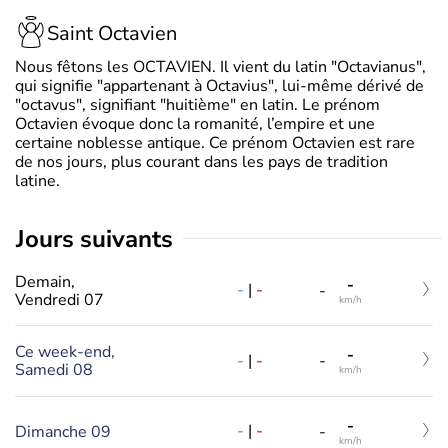
Saint Octavien
Nous fêtons les OCTAVIEN. Il vient du latin "Octavianus",
qui signifie "appartenant à Octavius", lui-même dérivé de
"octavus", signifiant "huitième" en latin. Le prénom
Octavien évoque donc la romanité, l’empire et une
certaine noblesse antique. Ce prénom Octavien est rare
de nos jours, plus courant dans les pays de tradition
latine.
jours suivants
Demain,
-
-
|
-
-
Vendredi 07
km/h
Ce week-end,
-
-
|
-
-
Samedi 08
km/h
-
-
|
-
Dimanche 09
-
km/h