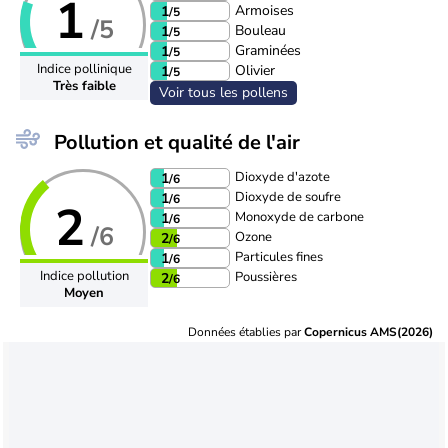
1
Armoises
1
/5
/5
Bouleau
1
/5
Graminées
1
/5
Indice pollinique
Olivier
1
/5
Très faible
Voir tous les pollens
Pollution et qualité de l'air
Dioxyde d'azote
1
/6
Dioxyde de soufre
1
/6
2
Monoxyde de carbone
1
/6
/6
Ozone
2
/6
Particules fines
1
/6
Indice pollution
Poussières
2
/6
Moyen
Données établies par
Copernicus AMS(2026)