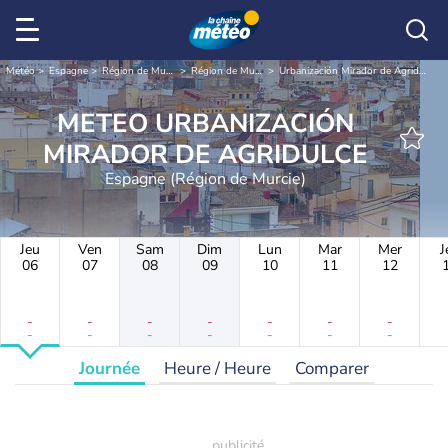
Météo
Espagne
Région de Murcie
Région de Murcie
Urbanización Mirador de Agridulce
METEO URBANIZACIÓN
MIRADOR DE AGRIDULCE
Espagne (Région de Murcie)
Jeu
Ven
Sam
Dim
Lun
Mar
Mer
J
06
07
08
09
10
11
12
-
-
-
-
-
-
-
-
-
-
-
-
-
-
Journée
Heure / Heure
Comparer