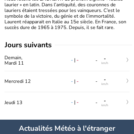
laurier » en latin. Dans l’antiquité, des couronnes de
lauriers étaient tressées pour les vainqueurs. C’est le
symbole de la victoire, du génie et de l’immortalité.
Laurent réapparait en Italie au 15e siècle. En France, son
succès dure de 1965 à 1975. Depuis, il se fait rare.
jours suivants
Demain,
-
-
|
-
-
Mardi 11
km/h
-
-
|
-
Mercredi 12
-
km/h
-
-
|
-
Jeudi 13
-
km/h
Actualités Météo à l'étranger