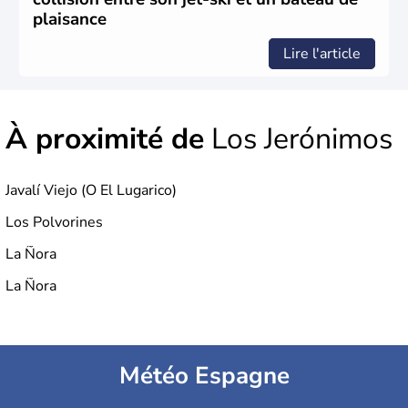
rejoint le pays à partir de 1801 après avoir appartenu au
plaisance
Portugal. Cette monarchie constitutionnelle intègre
l'Union Européenne en 1986.
Lire l'article
À proximité de
Los Jerónimos
Javalí Viejo (O El Lugarico)
Los Polvorines
La Ñora
La Ñora
Météo Espagne