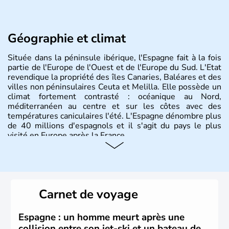
Géographie et climat
Située dans la péninsule ibérique, l'Espagne fait à la fois
partie de l'Europe de l'Ouest et de l'Europe du Sud. L'Etat
revendique la propriété des îles Canaries, Baléares et des
villes non péninsulaires Ceuta et Melilla. Elle possède un
climat fortement contrasté : océanique au Nord,
méditerranéen au centre et sur les côtes avec des
températures caniculaires l'été. L'Espagne dénombre plus
de 40 millions d'espagnols et il s'agit du pays le plus
visité en Europe après la France.
Histoire et administration
Le territoire espagnol a tout d'abord été occupé par les
Ibères et diverses populations celtes. Les Romains
Carnet de voyage
envahissent la péninsule au IIe siècle avant J.C et
apportent leur langue ainsi que leur religion. L'Espagne
s'impose comme la première puissance de l'Europe au
Espagne : un homme meurt après une
XIème siècle et le reste pendant plus de 100 ans. Madrid
collision entre son jet-ski et un bateau de