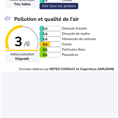
Olivier
1
/5
Très faible
Voir tous les pollens
Pollution et qualité de l'air
Dioxyde d'azote
1
/6
Dioxyde de soufre
1
/6
3
Monoxyde de carbone
1
/6
/6
Ozone
3
/6
Particules fines
2
/6
Indice pollution
Poussières
2
/6
Dégradé
Données établies par
METEO CONSULT et Copernicus AMS(2026)