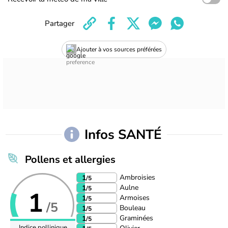
Partager
Ajouter à vos sources préférées
Infos SANTÉ
Pollens et allergies
Ambroisies
1
/5
Aulne
1
/5
1
Armoises
1
/5
/5
Bouleau
1
/5
Graminées
1
/5
Indice pollinique