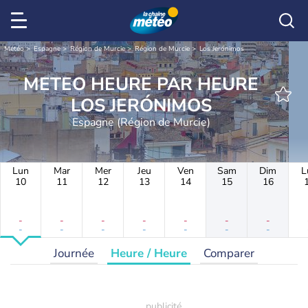
Météo
Espagne
Région de Murcie
Région de Murcie
Los Jerónimos
METEO HEURE PAR HEURE
LOS JERÓNIMOS
Espagne (Région de Murcie)
Lun
Mar
Mer
Jeu
Ven
Sam
Dim
L
10
11
12
13
14
15
16
-
-
-
-
-
-
-
-
-
-
-
-
-
-
Journée
Heure / Heure
Comparer