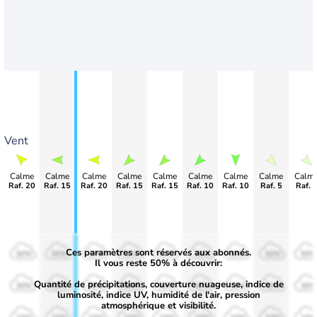
Vent
Calme
Calme
Calme
Calme
Calme
Calme
Calme
Calme
Calm
Raf. 20
Raf. 15
Raf. 20
Raf. 15
Raf. 15
Raf. 10
Raf. 10
Raf. 5
Raf. 
Ces paramètres sont réservés aux abonnés.
50%
50%
50%
50%
50%
50%
50%
50%
50%
Il vous reste 50% à découvrir:
Quantité de précipitations, couverture nuageuse, indice de
30%
30%
30%
30%
30%
30%
30%
30%
30%
luminosité, indice UV, humidité de l'air, pression
atmosphérique et visibilité.