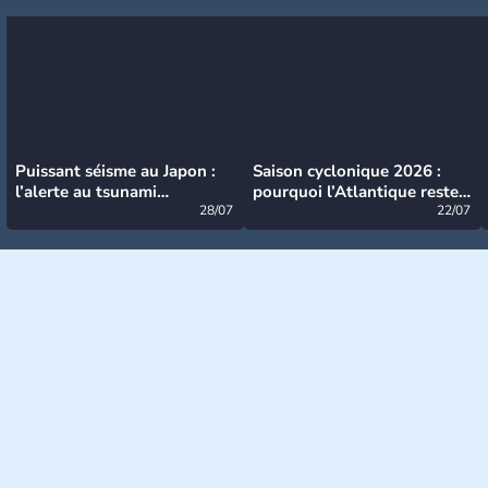
Puissant séisme au Japon :
Saison cyclonique 2026 :
l’alerte au tsunami
pourquoi l’Atlantique reste
désormais levée
28/07
très calme à ce stade ?
22/07