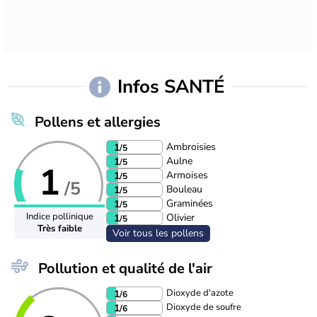
Infos SANTÉ
Pollens et allergies
Ambroisies
1
/5
Aulne
1
/5
1
Armoises
1
/5
/5
Bouleau
1
/5
Graminées
1
/5
Indice pollinique
Olivier
1
/5
Très faible
Voir tous les pollens
Pollution et qualité de l'air
Dioxyde d'azote
1
/6
Dioxyde de soufre
1
/6