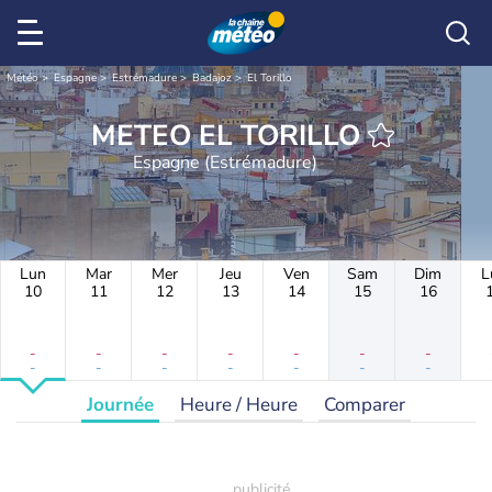
Météo
Espagne
Estrémadure
Badajoz
El Torillo
METEO EL TORILLO
Espagne (Estrémadure)
Lun
Mar
Mer
Jeu
Ven
Sam
Dim
L
10
11
12
13
14
15
16
-
-
-
-
-
-
-
-
-
-
-
-
-
-
Journée
Heure / Heure
Comparer