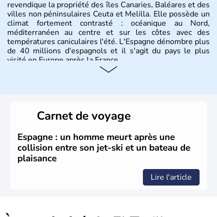
revendique la propriété des îles Canaries, Baléares et des
villes non péninsulaires Ceuta et Melilla. Elle possède un
climat fortement contrasté : océanique au Nord,
méditerranéen au centre et sur les côtes avec des
températures caniculaires l'été. L'Espagne dénombre plus
de 40 millions d'espagnols et il s'agit du pays le plus
visité en Europe après la France.
Histoire et administration
Le territoire espagnol a tout d'abord été occupé par les
Ibères et diverses populations celtes. Les Romains
Carnet de voyage
envahissent la péninsule au IIe siècle avant J.C et
apportent leur langue ainsi que leur religion. L'Espagne
s'impose comme la première puissance de l'Europe au
Espagne : un homme meurt après une
XIème siècle et le reste pendant plus de 100 ans. Madrid
collision entre son jet-ski et un bateau de
rejoint le pays à partir de 1801 après avoir appartenu au
plaisance
Portugal. Cette monarchie constitutionnelle intègre
l'Union Européenne en 1986.
Lire l'article