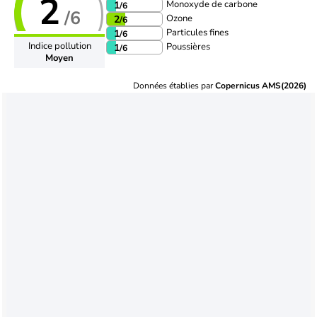
2
Monoxyde de carbone
1
/6
/6
Ozone
2
/6
Particules fines
1
/6
Indice pollution
Poussières
1
/6
Moyen
Données établies par
Copernicus AMS(2026)