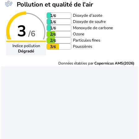
Pollution et qualité de l'air
Dioxyde d'azote
1
/6
Dioxyde de soufre
1
/6
3
Monoxyde de carbone
1
/6
/6
Ozone
2
/6
Particules fines
2
/6
Indice pollution
Poussières
3
/6
Dégradé
Données établies par
Copernicus AMS(2026)