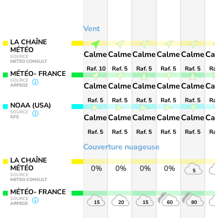
Vent
LA CHAÎNE
MÉTÉO
Calme
Calme
Calme
Calme
Calme
Ca
SOURCE
METEO CONSULT
Raf. 10
Raf. 5
Raf. 5
Raf. 5
Raf. 5
Raf
MÉTÉO- FRANCE
SOURCE
Calme
Calme
Calme
Calme
Calme
Ca
ARPEGE
Raf. 5
Raf. 5
Raf. 5
Raf. 5
Raf. 5
Raf
NOAA (USA)
SOURCE
Calme
Calme
Calme
Calme
Calme
Ca
GFS
Raf. 5
Raf. 5
Raf. 5
Raf. 5
Raf. 5
Raf
Couverture nuageuse
LA CHAÎNE
MÉTÉO
0%
0%
0%
0%
5
SOURCE
METEO CONSULT
MÉTÉO- FRANCE
SOURCE
15
20
15
60
80
ARPEGE