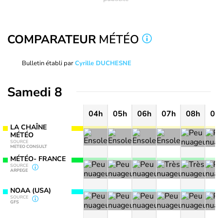
COMPARATEUR
MÉTÉO
Bulletin établi par
Cyrille DUCHESNE
Samedi 8
04h
05h
06h
07h
08h
0
LA CHAÎNE
MÉTÉO
SOURCE
METEO CONSULT
MÉTÉO- FRANCE
SOURCE
ARPEGE
NOAA (USA)
SOURCE
GFS