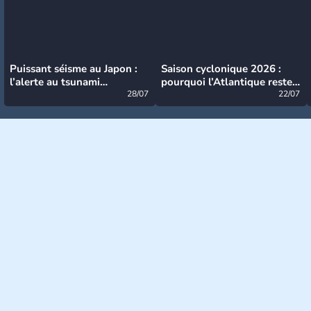
Puissant séisme au Japon :
Saison cyclonique 2026 :
l’alerte au tsunami
pourquoi l’Atlantique reste
désormais levée
28/07
très calme à ce stade ?
22/07