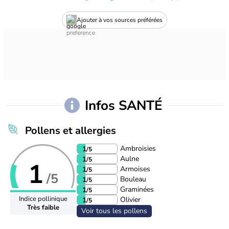
Ajouter à vos sources préférées
Infos SANTÉ
Pollens et allergies
Ambroisies
1
/5
Aulne
1
/5
1
Armoises
1
/5
/5
Bouleau
1
/5
Graminées
1
/5
Indice pollinique
Olivier
1
/5
Très faible
Voir tous les pollens