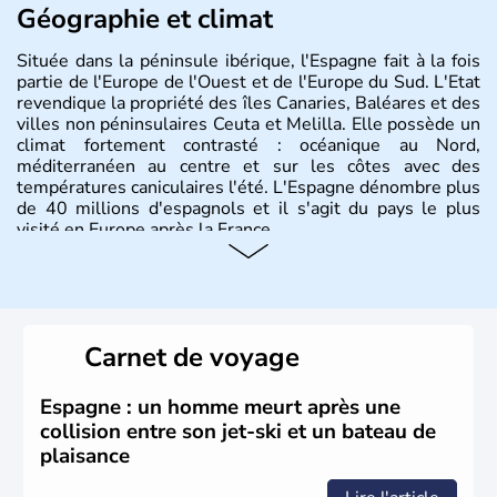
Géographie et climat
Située dans la péninsule ibérique, l'Espagne fait à la fois
partie de l'Europe de l'Ouest et de l'Europe du Sud. L'Etat
revendique la propriété des îles Canaries, Baléares et des
villes non péninsulaires Ceuta et Melilla. Elle possède un
climat fortement contrasté : océanique au Nord,
méditerranéen au centre et sur les côtes avec des
températures caniculaires l'été. L'Espagne dénombre plus
de 40 millions d'espagnols et il s'agit du pays le plus
visité en Europe après la France.
Histoire et administration
Le territoire espagnol a tout d'abord été occupé par les
Ibères et diverses populations celtes. Les Romains
Carnet de voyage
envahissent la péninsule au IIe siècle avant J.C et
apportent leur langue ainsi que leur religion. L'Espagne
s'impose comme la première puissance de l'Europe au
Espagne : un homme meurt après une
XIème siècle et le reste pendant plus de 100 ans. Madrid
collision entre son jet-ski et un bateau de
rejoint le pays à partir de 1801 après avoir appartenu au
plaisance
Portugal. Cette monarchie constitutionnelle intègre
l'Union Européenne en 1986.