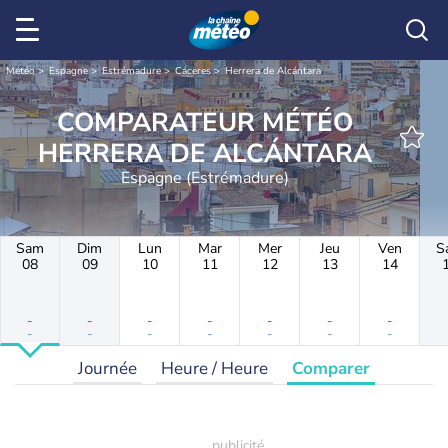
Météo
Espagne
Estrémadure
Cáceres
Herrera de Alcántara
COMPARATEUR MÉTÉO
HERRERA DE ALCÁNTARA
Espagne (Estrémadure)
Sam
Dim
Lun
Mar
Mer
Jeu
Ven
S
08
09
10
11
12
13
14
-
-
-
-
-
-
-
-
-
-
-
-
-
-
Journée
Heure / Heure
Comparer