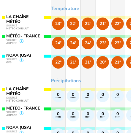
Température
LA CHAÎNE
MÉTÉO
23°
22°
22°
21°
22°
2
SOURCE
METEO CONSULT
MÉTÉO- FRANCE
SOURCE
24°
24°
24°
23°
23°
2
ARPEGE
NOAA (USA)
SOURCE
22°
21°
21°
20°
21°
2
GFS
Précipitations
LA CHAÎNE
MÉTÉO
0
0
0
0
0
mm
mm
mm
mm
mm
m
SOURCE
METEO CONSULT
MÉTÉO- FRANCE
SOURCE
0
0
0
0
0
ARPEGE
mm
mm
mm
mm
mm
m
NOAA (USA)
SOURCE