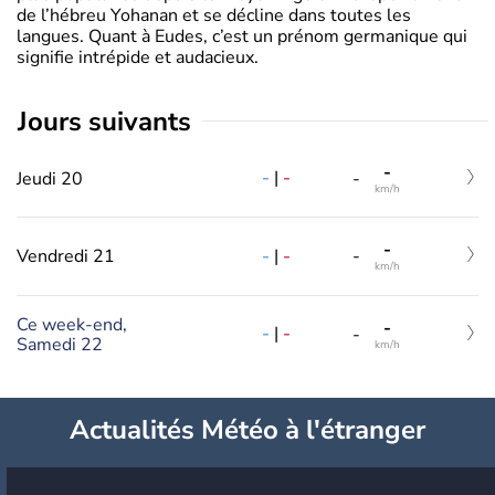
de l’hébreu Yohanan et se décline dans toutes les
langues. Quant à Eudes, c’est un prénom germanique qui
signifie intrépide et audacieux.
jours suivants
-
-
|
-
Jeudi 20
-
km/h
-
-
|
-
Vendredi 21
-
km/h
Ce week-end,
-
-
|
-
-
Samedi 22
km/h
Actualités Météo à l'étranger