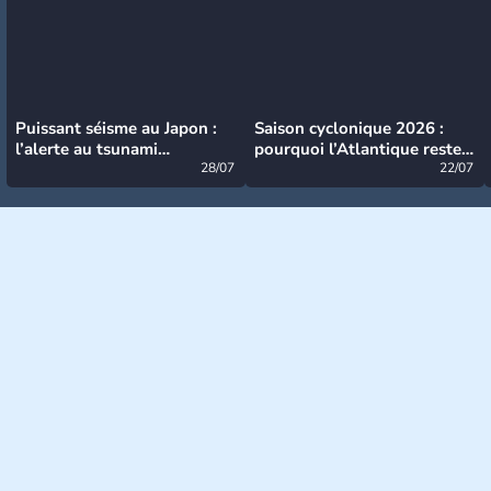
Puissant séisme au Japon :
Saison cyclonique 2026 :
l’alerte au tsunami
pourquoi l’Atlantique reste
désormais levée
28/07
très calme à ce stade ?
22/07