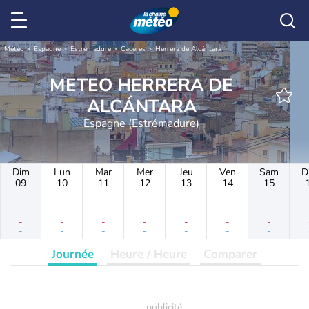
Météo
Espagne
Estrémadure
Cáceres
Herrera de Alcántara
METEO HERRERA DE
ALCÁNTARA
Espagne (Estrémadure)
Dim
Lun
Mar
Mer
Jeu
Ven
Sam
D
09
10
11
12
13
14
15
-
-
-
-
-
-
-
-
-
-
-
-
-
-
Journée
Heure / Heure
Comparer