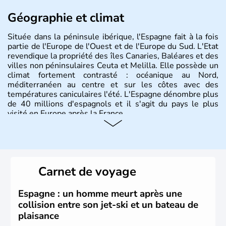
Géographie et climat
Située dans la péninsule ibérique, l'Espagne fait à la fois
partie de l'Europe de l'Ouest et de l'Europe du Sud. L'Etat
revendique la propriété des îles Canaries, Baléares et des
villes non péninsulaires Ceuta et Melilla. Elle possède un
climat fortement contrasté : océanique au Nord,
méditerranéen au centre et sur les côtes avec des
températures caniculaires l'été. L'Espagne dénombre plus
de 40 millions d'espagnols et il s'agit du pays le plus
visité en Europe après la France.
Histoire et administration
Le territoire espagnol a tout d'abord été occupé par les
Ibères et diverses populations celtes. Les Romains
Carnet de voyage
envahissent la péninsule au IIe siècle avant J.C et
apportent leur langue ainsi que leur religion. L'Espagne
s'impose comme la première puissance de l'Europe au
Espagne : un homme meurt après une
XIème siècle et le reste pendant plus de 100 ans. Madrid
collision entre son jet-ski et un bateau de
rejoint le pays à partir de 1801 après avoir appartenu au
plaisance
Portugal. Cette monarchie constitutionnelle intègre