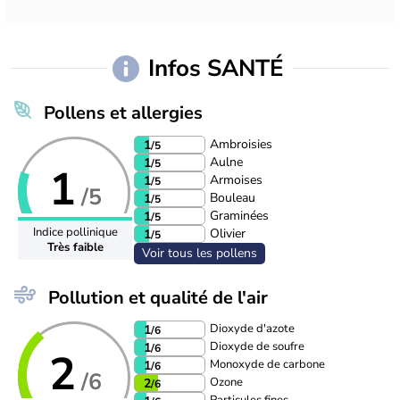
Infos SANTÉ
Pollens et allergies
Ambroisies
1
/5
Aulne
1
/5
1
Armoises
1
/5
/5
Bouleau
1
/5
Graminées
1
/5
Indice pollinique
Olivier
1
/5
Très faible
Voir tous les pollens
Pollution et qualité de l'air
Dioxyde d'azote
1
/6
Dioxyde de soufre
1
/6
2
Monoxyde de carbone
1
/6
/6
Ozone
2
/6