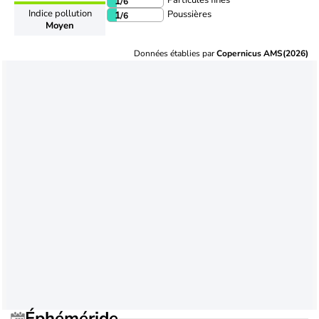
Particules fines
1
/6
Indice pollution
Poussières
1
/6
Moyen
Données établies par
Copernicus AMS(2026)
Éphéméride