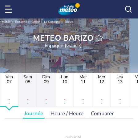
Météo
Espagne
Galice
La Corogne
Barizo
METEO BARIZO
Espagne (Galice)
Ven
Sam
Dim
Lun
Mar
Mer
Jeu
V
07
08
09
10
11
12
13
-
-
-
-
-
-
-
-
-
-
-
-
-
-
Journée
Heure / Heure
Comparer