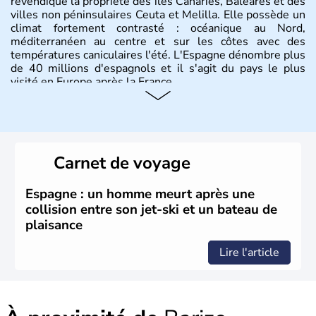
revendique la propriété des îles Canaries, Baléares et des
villes non péninsulaires Ceuta et Melilla. Elle possède un
climat fortement contrasté : océanique au Nord,
méditerranéen au centre et sur les côtes avec des
températures caniculaires l'été. L'Espagne dénombre plus
de 40 millions d'espagnols et il s'agit du pays le plus
visité en Europe après la France.
Histoire et administration
Le territoire espagnol a tout d'abord été occupé par les
Ibères et diverses populations celtes. Les Romains
Carnet de voyage
envahissent la péninsule au IIe siècle avant J.C et
apportent leur langue ainsi que leur religion. L'Espagne
s'impose comme la première puissance de l'Europe au
Espagne : un homme meurt après une
XIème siècle et le reste pendant plus de 100 ans. Madrid
collision entre son jet-ski et un bateau de
rejoint le pays à partir de 1801 après avoir appartenu au
plaisance
Portugal. Cette monarchie constitutionnelle intègre
l'Union Européenne en 1986.
Lire l'article