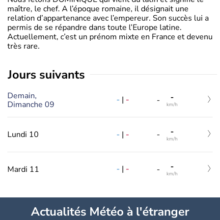
maître, le chef. A l’époque romaine, il désignait une
relation d’appartenance avec l’empereur. Son succès lui a
permis de se répandre dans toute l’Europe latine.
Actuellement, c’est un prénom mixte en France et devenu
très rare.
jours suivants
Demain,
-
-
|
-
-
Dimanche 09
km/h
-
-
|
-
Lundi 10
-
km/h
-
-
|
-
Mardi 11
-
km/h
Actualités Météo à l'étranger