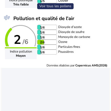
Indice pollinique
Olivier
1
/5
Très faible
Voir tous les pollens
Pollution et qualité de l'air
Dioxyde d'azote
1
/6
Dioxyde de soufre
1
/6
2
Monoxyde de carbone
1
/6
/6
Ozone
2
/6
Particules fines
1
/6
Indice pollution
Poussières
1
/6
Moyen
Données établies par
Copernicus AMS(2026)