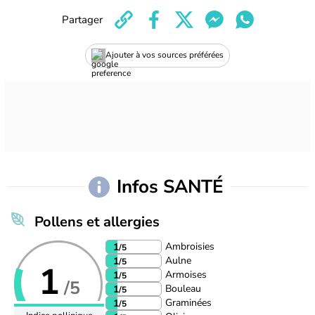
Partager
Ajouter à vos sources préférées
Infos SANTÉ
Pollens et allergies
Ambroisies
1
/5
Aulne
1
/5
1
Armoises
1
/5
/5
Bouleau
1
/5
Graminées
1
/5