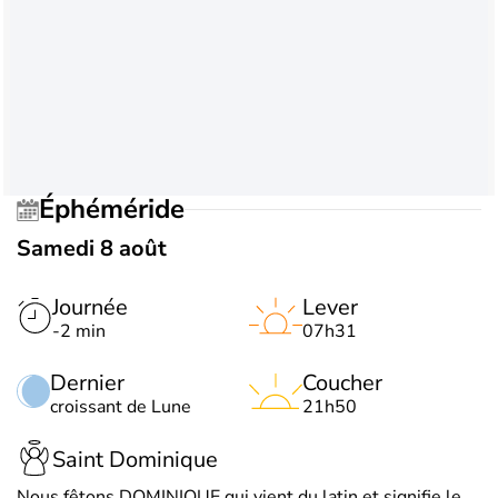
Éphéméride
Samedi 8 août
Journée
Lever
-2 min
07h31
Dernier
Coucher
croissant de Lune
21h50
Saint Dominique
Nous fêtons DOMINIQUE qui vient du latin et signifie le