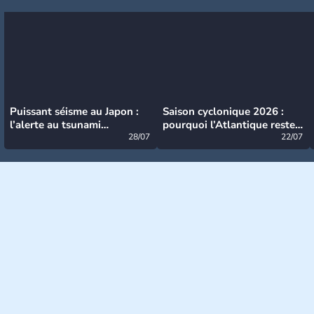
Puissant séisme au Japon :
Saison cyclonique 2026 :
l’alerte au tsunami
pourquoi l’Atlantique reste
désormais levée
28/07
très calme à ce stade ?
22/07