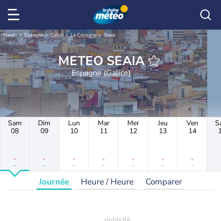
Météo
Espagne
Galice
La Corogne
Seaia
METEO SEAIA
Espagne (Galice)
Sam
Dim
Lun
Mar
Mer
Jeu
Ven
S
08
09
10
11
12
13
14
-
-
-
-
-
-
-
-
-
-
-
-
-
-
Journée
Heure / Heure
Comparer