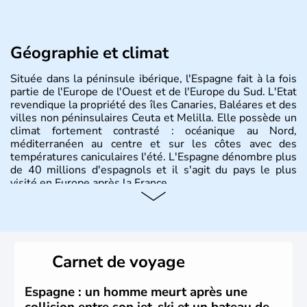
Géographie et climat
Située dans la péninsule ibérique, l'Espagne fait à la fois
partie de l'Europe de l'Ouest et de l'Europe du Sud. L'Etat
revendique la propriété des îles Canaries, Baléares et des
villes non péninsulaires Ceuta et Melilla. Elle possède un
climat fortement contrasté : océanique au Nord,
méditerranéen au centre et sur les côtes avec des
températures caniculaires l'été. L'Espagne dénombre plus
de 40 millions d'espagnols et il s'agit du pays le plus
visité en Europe après la France.
Histoire et administration
Le territoire espagnol a tout d'abord été occupé par les
Ibères et diverses populations celtes. Les Romains
Carnet de voyage
envahissent la péninsule au IIe siècle avant J.C et
apportent leur langue ainsi que leur religion. L'Espagne
s'impose comme la première puissance de l'Europe au
Espagne : un homme meurt après une
XIème siècle et le reste pendant plus de 100 ans. Madrid