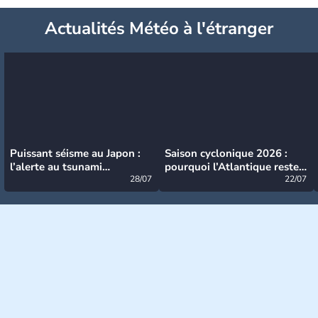
Actualités Météo à l'étranger
Puissant séisme au Japon :
Saison cyclonique 2026 :
l’alerte au tsunami
pourquoi l’Atlantique reste
désormais levée
28/07
très calme à ce stade ?
22/07