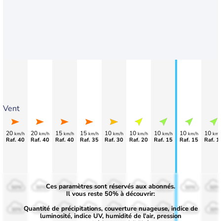
Vent
20
20
15
15
10
10
10
10
10
km/h
km/h
km/h
km/h
km/h
km/h
km/h
km/h
km/
Raf. 40
Raf. 40
Raf. 40
Raf. 35
Raf. 30
Raf. 20
Raf. 15
Raf. 15
Raf. 1
Ces paramètres sont réservés aux abonnés.
50%
50%
50%
50%
50%
50%
50%
50%
50%
Il vous reste 50% à découvrir:
Quantité de précipitations, couverture nuageuse, indice de
30%
30%
30%
30%
30%
30%
30%
30%
30%
luminosité, indice UV, humidité de l'air, pression