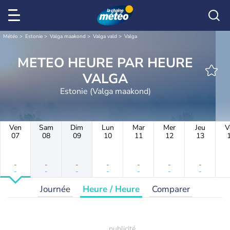
Météo
Estonie
Valga maakond
Valga vald
Valga
METEO HEURE PAR HEURE
VALGA
Estonie (Valga maakond)
Ven
Sam
Dim
Lun
Mar
Mer
Jeu
V
07
08
09
10
11
12
13
-
-
-
-
-
-
-
-
-
-
-
-
-
-
Journée
Heure / Heure
Comparer