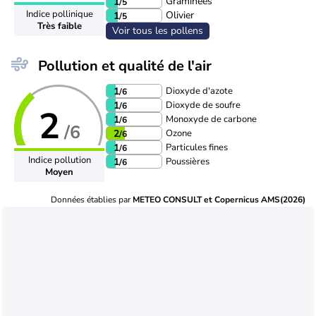
Graminées
1
/5
Indice pollinique
Olivier
1
/5
Très faible
Voir tous les pollens
Pollution et qualité de l'air
Dioxyde d'azote
1
/6
Dioxyde de soufre
1
/6
2
Monoxyde de carbone
1
/6
/6
Ozone
2
/6
Particules fines
1
/6
Indice pollution
Poussières
1
/6
Moyen
Données établies par
METEO CONSULT et Copernicus AMS(2026)