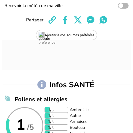
Recevoir la météo de ma ville
Partager
Ajouter à vos sources préférées
Infos SANTÉ
Pollens et allergies
Ambroisies
1
/5
Aulne
1
/5
1
Armoises
1
/5
/5
Bouleau
1
/5