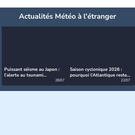
Actualités Météo à l'étranger
Puissant séisme au Japon :
Saison cyclonique 2026 :
l’alerte au tsunami
pourquoi l’Atlantique reste
désormais levée
28/07
très calme à ce stade ?
22/07