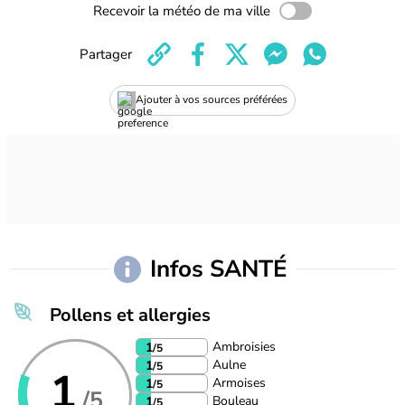
Recevoir la météo de ma ville
Partager
Ajouter à vos sources préférées
Infos SANTÉ
Pollens et allergies
Ambroisies
1
/5
Aulne
1
/5
1
Armoises
1
/5
/5
Bouleau
1
/5