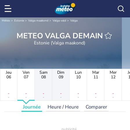
Météo
Estonie
Valga maakond
Valga vald
Valga
METEO VALGA DEMAIN
Estonie (Valga maakond)
Jeu
Ven
Sam
Dim
Lun
Mar
Mer
J
06
07
08
09
10
11
12
-
-
-
-
-
-
-
-
-
-
-
-
-
-
Journée
Heure / Heure
Comparer