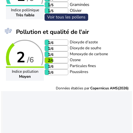
Graminées
1
/5
Indice pollinique
Olivier
1
/5
Très faible
Voir tous les pollens
Pollution et qualité de l'air
Dioxyde d'azote
1
/6
Dioxyde de soufre
1
/6
2
Monoxyde de carbone
1
/6
/6
Ozone
2
/6
Particules fines
1
/6
Indice pollution
Poussières
1
/6
Moyen
Données établies par
Copernicus AMS(2026)