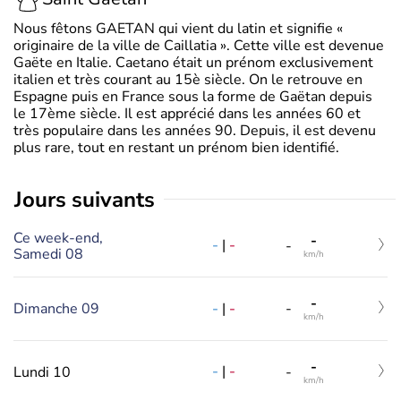
Nous fêtons GAETAN qui vient du latin et signifie «
originaire de la ville de Caillatia ». Cette ville est devenue
Gaëte en Italie. Caetano était un prénom exclusivement
italien et très courant au 15è siècle. On le retrouve en
Espagne puis en France sous la forme de Gaëtan depuis
le 17ème siècle. Il est apprécié dans les années 60 et
très populaire dans les années 90. Depuis, il est devenu
plus rare, tout en restant un prénom bien identifié.
jours suivants
Ce week-end,
-
-
|
-
-
Samedi 08
km/h
-
-
|
-
Dimanche 09
-
km/h
-
-
|
-
Lundi 10
-
km/h