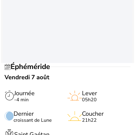
Éphéméride
Vendredi 7 août
Journée
Lever
-4 min
05h20
Dernier
Coucher
croissant de Lune
21h22
Saint Gaétan