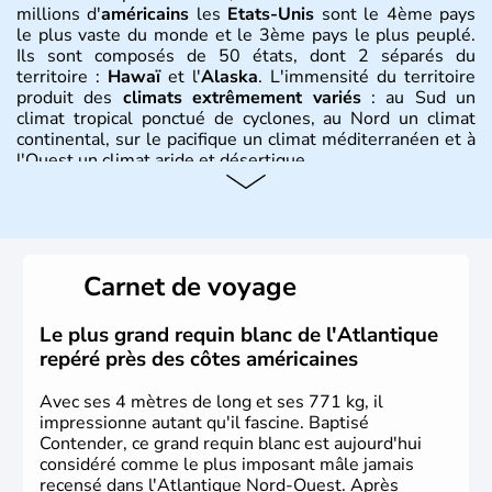
millions d'
américains
les
Etats-Unis
sont le 4ème pays
le plus vaste du monde et le 3ème pays le plus peuplé.
Ils sont composés de 50 états, dont 2 séparés du
territoire :
Hawaï
et l'
Alaska
. L'immensité du territoire
produit des
climats extrêmement variés
: au Sud un
climat tropical ponctué de cyclones, au Nord un climat
continental, sur le pacifique un climat méditerranéen et à
l'Ouest un climat aride et désertique.
Histoire et administration
Les premiers habitants desEtats-Unis sont arrivés d'Asie
il y a environ 30 000 ans lors de la dernière glaciation.
Carnet de voyage
Plusieurs populations se sont succédées avant l'arrivée
des européens, suite à la découverte du continent par
Christophe Colomb en 1492. Les 13 colonies
Le plus grand requin blanc de l'Atlantique
britanniques proclament la Déclaration d'indépendance
repéré près des côtes américaines
en 1776 et adoptent leur première constitution en 1787.
La conquête de l'Ouest marque ensuite l'entrée dans une
Avec ses 4 mètres de long et ses 771 kg, il
phase de développement intense.
impressionne autant qu'il fascine. Baptisé
Contender, ce grand requin blanc est aujourd'hui
considéré comme le plus imposant mâle jamais
recensé dans l'Atlantique Nord-Ouest. Après