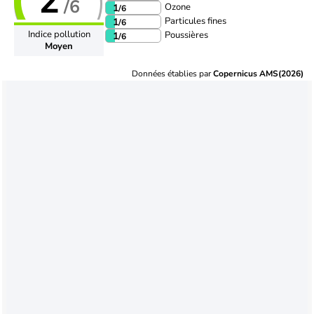
2
/6
Ozone
1
/6
Particules fines
1
/6
Indice pollution
Poussières
1
/6
Moyen
Données établies par
Copernicus AMS(2026)